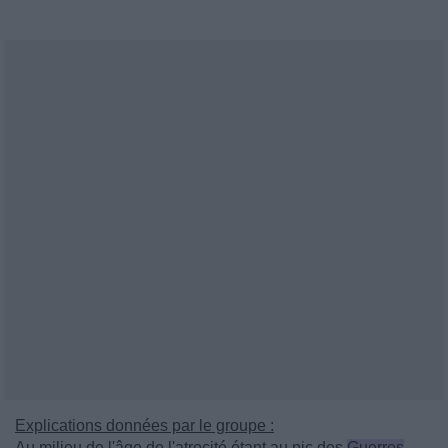
Explications données par le groupe :
Au milieu de l'âge de l'atrocité étant au pic des
Guerres