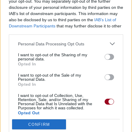
your opt-out. You may separately opt-out of the further
disclosure of your personal information by third parties on the
IAB’s list of downstream participants. This information may
Paroles + Traduction
Téléchargement
Vidéos
⇑
also be disclosed by us to third parties on the
IAB’s List of
Downstream Participants
that may further disclose it to other
Commentaires
third parties.
histoire
black metal
celtic metal
Personal Data Processing Opt Outs
I want to opt-out of the Sharing of my
Dire «merci» pour cette traduction
Corriger une erreur
personal data.
Opted In
I want to opt-out of the Sale of my
Personal Data.
Opted In
I want to opt-out of Collection, Use,
Retention, Sale, and/or Sharing of my
Personal Data that Is Unrelated with the
Purposes for which it was collected.
Opted Out
CONFIRM