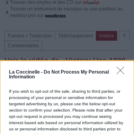
Trouver des vinyles et des CD sur
Trouver un instrument de musique ou une partition au
meilleur prix sur
Paroles + Traduction
Téléchargement
Vidéos
⇑
Commentaires
Voir la vidéo de «Victory Has 1000
Fathers, Defeat is an Orphan»
La Coccinelle -
Do Not Process My Personal
Information
If you wish to opt-out of the sale, sharing to third parties, or
processing of your personal or sensitive information for
targeted advertising by us, please use the below opt-out
Concert/Live
Concert/Live
Concert/Live
section to confirm your selection. Please note that after your
opt-out request is processed you may continue seeing
interest-based ads based on personal information utilized by
us or personal information disclosed to third parties prior to