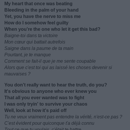
My heart that once was beating
Bleeding in the palm of your hand
Yet, you have the nerve to miss me
How do I somehow feel guilty
When you're the one who let it get this bad?
Baigne-toi dans ta victoire
Mon cœur qui battait autrefois
Saigne dans la paume de ta main
Pourtant, je te manque
Comment se fait-il que je me sente coupable
Alors que c'est toi qui as laissé les choses devenir si
mauvaises ?
You don't really want to hear the truth, do you?
It's obvious to anyone who ever knew you
That all you ever wanted was to fight
I was only tryin' to survive your chaos
Well, look at how it's paid off
Tu ne veux vraiment pas entendre la vérité, n'est-ce pas ?
C'est évident pour quiconque t'a déjà connu
Tout ce que tu voulais, c'était te battre