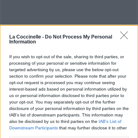
La Coccinelle -
Do Not Process My Personal
Information
If you wish to opt-out of the sale, sharing to third parties, or
processing of your personal or sensitive information for
targeted advertising by us, please use the below opt-out
section to confirm your selection. Please note that after your
Publié par
KCheu
le 26 août 2023 à
55178
3
4
6
opt-out request is processed you may continue seeing
8h46.
interest-based ads based on personal information utilized by
us or personal information disclosed to third parties prior to
Chanteurs :
Conan Gray
your opt-out. You may separately opt-out of the further
Albums :
Winner [Single]
disclosure of your personal information by third parties on the
IAB’s list of downstream participants. This information may
also be disclosed by us to third parties on the
IAB’s List of
Downstream Participants
that may further disclose it to other
third parties.
Paroles + Traduction
Téléchargement
Vidéos
⇑