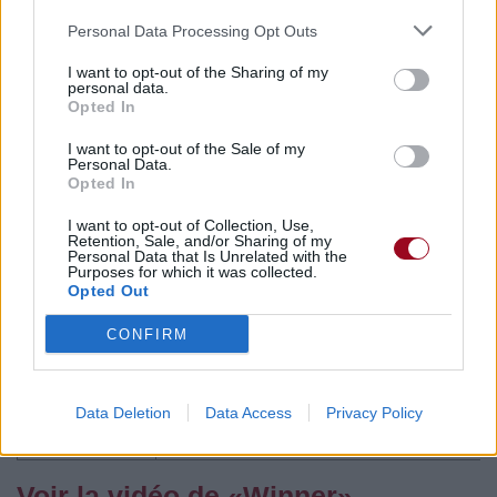
Commentaires
Personal Data Processing Opt Outs
I want to opt-out of the Sharing of my
personal data.
Opted In
Pour prolonger le plaisir musical :
I want to opt-out of the Sale of my
Personal Data.
Vous aimez chanter, apprenez la guitare chez
Opted In
Télécharger légalement les MP3 sur
I want to opt-out of Collection, Use,
Télécharger légalement les MP3 ou trouver le CD sur
Retention, Sale, and/or Sharing of my
Personal Data that Is Unrelated with the
Purposes for which it was collected.
Trouver des vinyles et des CD sur
Opted Out
Trouver un instrument de musique ou une partition au
meilleur prix sur
CONFIRM
Paroles + Traduction
Téléchargement
Vidéos
⇑
Data Deletion
Data Access
Privacy Policy
Commentaires
Voir la vidéo de «Winner»