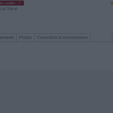
0
cial Site
gements
Photos
Corrections & commentaires