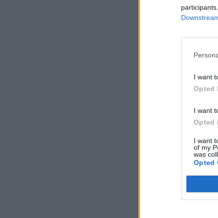
participants
Downstream 
Persona
I want t
Opted 
I want t
Opted 
I want t
of my P
was col
Opted 