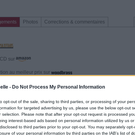
gements
Photos
Corrections & commentaires
e CD sur
ion au meilleur prix sur
elle -
Do Not Process My Personal Information
gements
Photos
Corrections & commentaires
to opt-out of the sale, sharing to third parties, or processing of your per
formation for targeted advertising by us, please use the below opt-out s
gements
Photos
Corrections & commentaires
r selection. Please note that after your opt-out request is processed y
eing interest-based ads based on personal information utilized by us or
disclosed to third parties prior to your opt-out. You may separately opt-
cette traduction
Corriger une erreur
losure of your personal information by third parties on the IAB’s list of