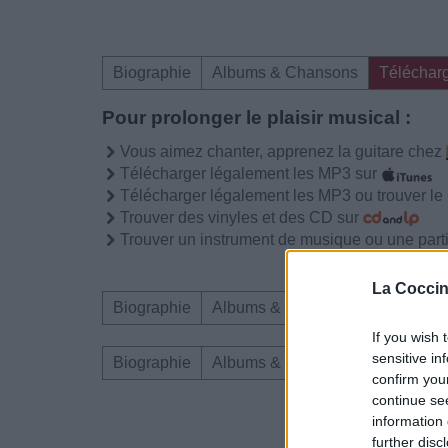
Biographie
Albums & Chansons
Téléchar
Pour prolonger le plaisir musical :
Vous aimez chanter, apprenez la guitare chez
Télécharger légalement les MP3 sur
Télécharger légalement les MP3 ou trouver l
Trouver des vinyles et des CD sur
Trouver un instrument de musique ou une partit
La Coccin
Biographie
Albums & Chansons
Téléchar
If you wish 
sensitive in
Biographie
Albums & Chansons
Téléchar
confirm you
continue se
information 
Dire «merci» pour 
further disc