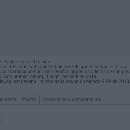
 Haïti) est un DJ haïtien.
vec des sons traditionnels haitiens tels que le kompa et le rara.
voir la musique haitienne et développer les artistes de son pay
3. Son premier album, "Lokal", est sorti en 2019.
alvin, qui est devenu l'hymne de la coupe du monde FIFA de 2018
gements
Photos
Corrections & commentaires
)