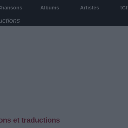
Chansons
Albums
Artistes
tC
uctions
ns et traductions