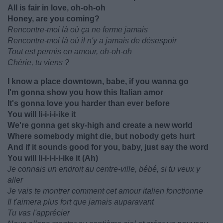
All is fair in love, oh-oh-oh
Honey, are you coming?
Rencontre-moi là où ça ne ferme jamais
Rencontre-moi là où il n'y a jamais de désespoir
Tout est permis en amour, oh-oh-oh
Chérie, tu viens ?
I know a place downtown, babe, if you wanna go
I'm gonna show you how this Italian amor
It's gonna love you harder than ever before
You will li-i-i-i-ike it
We're gonna get sky-high and create a new world
Where somebody might die, but nobody gets hurt
And if it sounds good for you, baby, just say the word
You will li-i-i-i-i-ike it (Ah)
Je connais un endroit au centre-ville, bébé, si tu veux y
aller
Je vais te montrer comment cet amour italien fonctionne
Il t'aimera plus fort que jamais auparavant
Tu vas l'apprécier