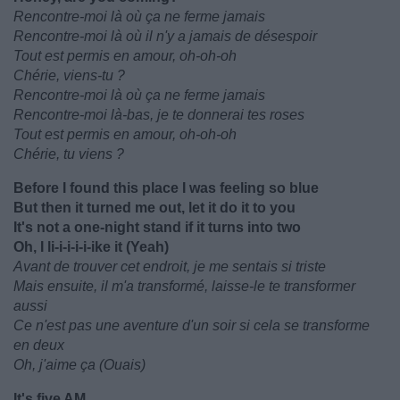
Rencontre-moi là où ça ne ferme jamais
Rencontre-moi là où il n'y a jamais de désespoir
Tout est permis en amour, oh-oh-oh
Chérie, viens-tu ?
Rencontre-moi là où ça ne ferme jamais
Rencontre-moi là-bas, je te donnerai tes roses
Tout est permis en amour, oh-oh-oh
Chérie, tu viens ?
Before I found this place I was feeling so blue
But then it turned me out, let it do it to you
It's not a one-night stand if it turns into two
Oh, I li-i-i-i-i-ike it (Yeah)
Avant de trouver cet endroit, je me sentais si triste
Mais ensuite, il m'a transformé, laisse-le te transformer
aussi
Ce n'est pas une aventure d'un soir si cela se transforme
en deux
Oh, j'aime ça (Ouais)
It's five AM