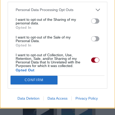
Pour prolonger le plaisir musical :
Vous aimez chanter, apprenez la guitare chez
Personal Data Processing Opt Outs
Télécharger légalement les MP3 sur
I want to opt-out of the Sharing of my
Télécharger légalement les MP3 ou trouver le CD sur
personal data.
Opted In
Trouver des vinyles et des CD sur
I want to opt-out of the Sale of my
Trouver un instrument de musique ou une partition au
Personal Data.
meilleur prix sur
Opted In
I want to opt-out of Collection, Use,
Retention, Sale, and/or Sharing of my
Paroles + Traduction
Téléchargement
Vidéos
⇑
Personal Data that Is Unrelated with the
Purposes for which it was collected.
Commentaires
Opted Out
CONFIRM
Voir la vidéo de «HONEY (ARE U
COMING?)»
Data Deletion
Data Access
Privacy Policy