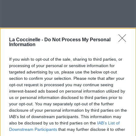
Publié par
KCheu
le 6 septembre 2023 à
La Coccinelle -
Do Not Process My Personal
55178
3
4
6
Information
7h02.
Chanteurs :
Måneskin
If you wish to opt-out of the sale, sharing to third parties, or
Albums :
HONEY (ARE U COMING?)
processing of your personal or sensitive information for
[Single]
targeted advertising by us, please use the below opt-out
section to confirm your selection. Please note that after your
opt-out request is processed you may continue seeing
interest-based ads based on personal information utilized by
Paroles + Traduction
Téléchargement
Vidéos
⇑
us or personal information disclosed to third parties prior to
your opt-out. You may separately opt-out of the further
Commentaires
disclosure of your personal information by third parties on the
IAB’s list of downstream participants. This information may
also be disclosed by us to third parties on the
IAB’s List of
Downstream Participants
that may further disclose it to other
third parties.