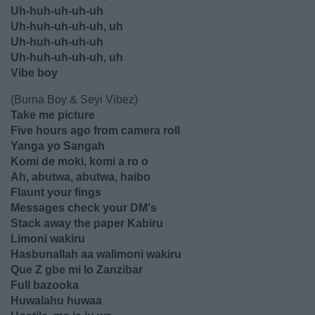
Uh-huh-uh-uh-uh
Uh-huh-uh-uh-uh, uh
Uh-huh-uh-uh-uh
Uh-huh-uh-uh-uh, uh
Vibe boy
(Burna Boy & Seyi Vibez)
Take me picture
Five hours ago from camera roll
Yanga yo Sangah
Komi de moki, komi a ro o
Ah, abutwa, abutwa, haibo
Flaunt your fings
Messages check your DM's
Stack away the paper Kabiru
Limoni wakiru
Hasbunallah aa walimoni wakiru
Que Z gbe mi lo Zanzibar
Full bazooka
Huwalahu huwaa