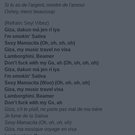
Si tu as de l'argent, montre de l'amour
Oshey, merci beaucoup
(Refrain: Seyi Vibez)
Giza, dakun má jen rí iya
I'm smokin' Sativa
Sexy Mamacita (Oh, oh, oh, oh)
Giza, my music travel no visa
Lamborghini, Beamer
Don't fuck with my Gs, ah (Oh, oh, oh, oh)
Giza, dakun má jen rí iya
I'm smokin' Sativa
Sexy Mamacita (Woo) (Oh, oh, oh, oh)
Giza, my music travel visa
Lamborghini, Beamer
Don't fuck with my Gs, ah
Giza, s'il te plaît, ne parle pas mal de ma mère
Je fume de la Sativa
Sexy Mamacita (Oh, oh, oh, oh)
Giza, ma musique voyage en visa