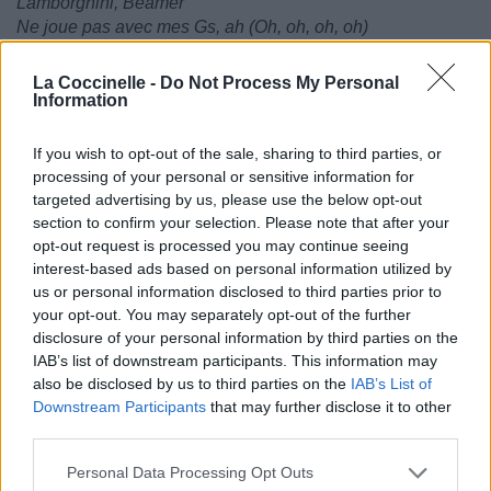
Lamborghini, Beamer
Ne joue pas avec mes Gs, ah (Oh, oh, oh, oh)
Giza, s'il te plaît, ne parle pas mal de ma mère
Je fume de la Sativa
La Coccinelle -
Do Not Process My Personal
Sexy Mamacita (Woo) (Oh, oh, oh, oh)
Information
Giza, ma musique voyage en visa
Lamborghini, Beamer
If you wish to opt-out of the sale, sharing to third parties, or
Ne joue pas avec mes Gs, ah
processing of your personal or sensitive information for
targeted advertising by us, please use the below opt-out
section to confirm your selection. Please note that after your
opt-out request is processed you may continue seeing
interest-based ads based on personal information utilized by
us or personal information disclosed to third parties prior to
your opt-out. You may separately opt-out of the further
disclosure of your personal information by third parties on the
IAB’s list of downstream participants. This information may
also be disclosed by us to third parties on the
IAB’s List of
Downstream Participants
that may further disclose it to other
third parties.
Personal Data Processing Opt Outs