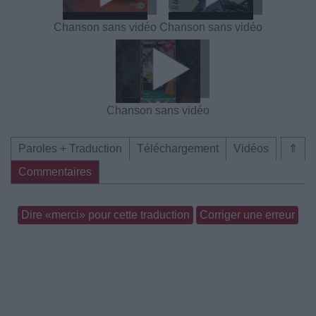
Chanson sans vidéo
Chanson sans vidéo
Chanson sans vidéo
Paroles + Traduction
Téléchargement
Vidéos
⇑
Commentaires
Dire «merci» pour cette traduction
Corriger une erreur