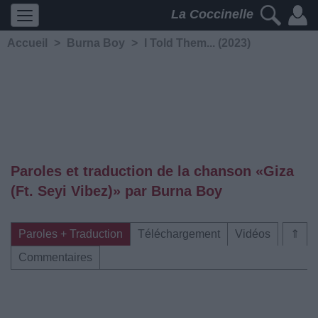
La Coccinelle
Accueil
>
Burna Boy
>
I Told Them... (2023)
Paroles et traduction de la chanson «Giza
(Ft. Seyi Vibez)» par Burna Boy
Paroles + Traduction
Téléchargement
Vidéos
⇑
Commentaires