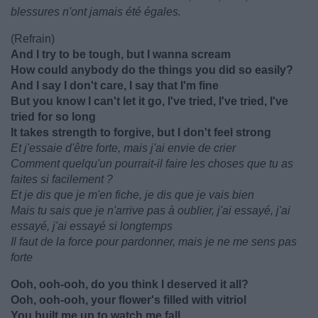
blessures n'ont jamais été égales.
(Refrain)
And I try to be tough, but I wanna scream
How could anybody do the things you did so easily?
And I say I don't care, I say that I'm fine
But you know I can't let it go, I've tried, I've tried, I've
tried for so long
It takes strength to forgive, but I don't feel strong
Et j'essaie d'être forte, mais j'ai envie de crier
Comment quelqu'un pourrait-il faire les choses que tu as
faites si facilement ?
Et je dis que je m'en fiche, je dis que je vais bien
Mais tu sais que je n'arrive pas à oublier, j'ai essayé, j'ai
essayé, j'ai essayé si longtemps
Il faut de la force pour pardonner, mais je ne me sens pas
forte
Ooh, ooh-ooh, do you think I deserved it all?
Ooh, ooh-ooh, your flower's filled with vitriol
You built me up to watch me fall