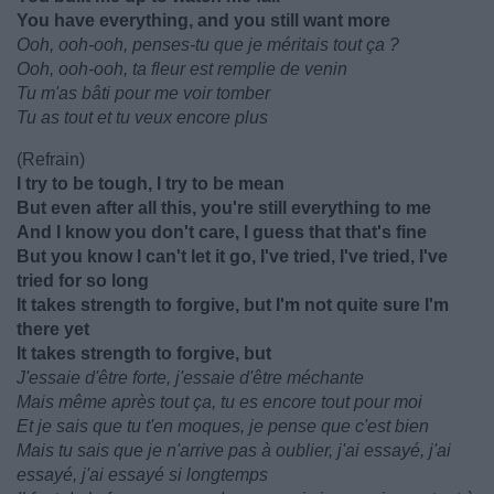
You have everything, and you still want more
Ooh, ooh-ooh, penses-tu que je méritais tout ça ?
Ooh, ooh-ooh, ta fleur est remplie de venin
Tu m'as bâti pour me voir tomber
Tu as tout et tu veux encore plus
(Refrain)
I try to be tough, I try to be mean
But even after all this, you're still everything to me
And I know you don't care, I guess that that's fine
But you know I can't let it go, I've tried, I've tried, I've
tried for so long
It takes strength to forgive, but I'm not quite sure I'm
there yet
It takes strength to forgive, but
J'essaie d'être forte, j'essaie d'être méchante
Mais même après tout ça, tu es encore tout pour moi
Et je sais que tu t'en moques, je pense que c'est bien
Mais tu sais que je n'arrive pas à oublier, j'ai essayé, j'ai
essayé, j'ai essayé si longtemps