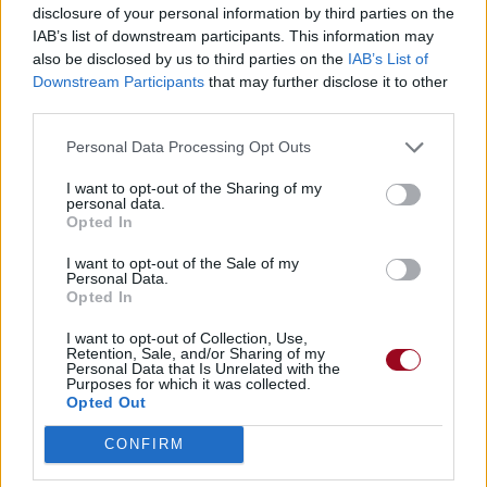
disclosure of your personal information by third parties on the
Publié par
KCheu
le 9 septembre 2023 à
55178
3
4
6
IAB’s list of downstream participants. This information may
7h17.
also be disclosed by us to third parties on the
IAB’s List of
Downstream Participants
that may further disclose it to other
Chanteurs :
Olivia Rodrigo
third parties.
Albums :
GUTS
Personal Data Processing Opt Outs
I want to opt-out of the Sharing of my
personal data.
Opted In
Paroles + Traduction
Téléchargement
Vidéos
⇑
Commentaires
I want to opt-out of the Sale of my
Personal Data.
Opted In
I want to opt-out of Collection, Use,
Retention, Sale, and/or Sharing of my
Personal Data that Is Unrelated with the
Pour prolonger le plaisir musical :
Purposes for which it was collected.
Opted Out
Vous aimez chanter, apprenez la guitare chez
Télécharger légalement les MP3 sur
CONFIRM
Télécharger légalement les MP3 ou trouver le CD sur