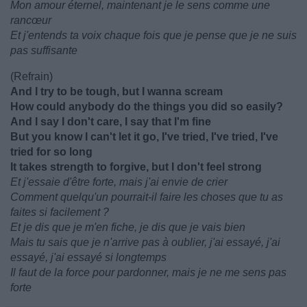
Mon amour éternel, maintenant je le sens comme une
rancœur
Et j'entends ta voix chaque fois que je pense que je ne suis
pas suffisante
(Refrain)
And I try to be tough, but I wanna scream
How could anybody do the things you did so easily?
And I say I don't care, I say that I'm fine
But you know I can't let it go, I've tried, I've tried, I've
tried for so long
It takes strength to forgive, but I don't feel strong
Et j'essaie d'être forte, mais j'ai envie de crier
Comment quelqu'un pourrait-il faire les choses que tu as
faites si facilement ?
Et je dis que je m'en fiche, je dis que je vais bien
Mais tu sais que je n'arrive pas à oublier, j'ai essayé, j'ai
essayé, j'ai essayé si longtemps
Il faut de la force pour pardonner, mais je ne me sens pas
forte