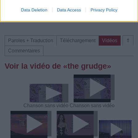
Trouver des vinyles et des CD sur
Data Deletion
Data Access
Privacy Policy
Trouver un instrument de musique ou une partition au
meilleur prix sur
Paroles + Traduction
Téléchargement
Vidéos
⇑
Commentaires
Voir la vidéo de «​​the grudge»
Chanson sans vidéo
Chanson sans vidéo