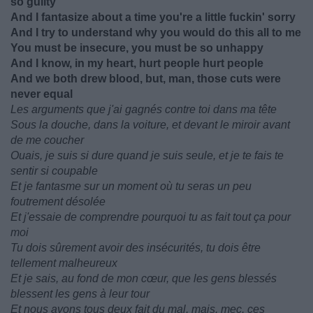
so guilty
And I fantasize about a time you're a little fuckin' sorry
And I try to understand why you would do this all to me
You must be insecure, you must be so unhappy
And I know, in my heart, hurt people hurt people
And we both drew blood, but, man, those cuts were
never equal
Les arguments que j'ai gagnés contre toi dans ma tête
Sous la douche, dans la voiture, et devant le miroir avant
de me coucher
Ouais, je suis si dure quand je suis seule, et je te fais te
sentir si coupable
Et je fantasme sur un moment où tu seras un peu
foutrement désolée
Et j'essaie de comprendre pourquoi tu as fait tout ça pour
moi
Tu dois sûrement avoir des insécurités, tu dois être
tellement malheureux
Et je sais, au fond de mon cœur, que les gens blessés
blessent les gens à leur tour
Et nous avons tous deux fait du mal, mais, mec, ces