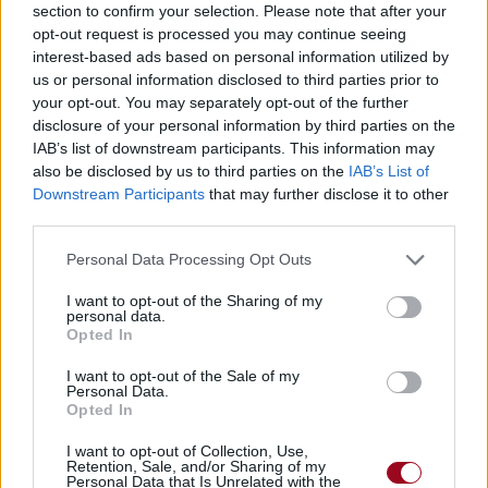
section to confirm your selection. Please note that after your
opt-out request is processed you may continue seeing
interest-based ads based on personal information utilized by
us or personal information disclosed to third parties prior to
your opt-out. You may separately opt-out of the further
disclosure of your personal information by third parties on the
IAB’s list of downstream participants. This information may
also be disclosed by us to third parties on the
IAB’s List of
Publié par
Madame X
le 16 septembre
5224
1
4
6
Downstream Participants
that may further disclose it to other
2023 à 7h54.
third parties.
Chanteurs :
Zara Larsson
,
David
Personal Data Processing Opt Outs
Guetta
Albums :
On My Love [Single]
,
VENUS
I want to opt-out of the Sharing of my
personal data.
Opted In
Paroles + Traduction
Téléchargement
Vidéos
⇑
I want to opt-out of the Sale of my
Personal Data.
Opted In
Commentaires
I want to opt-out of Collection, Use,
Retention, Sale, and/or Sharing of my
Personal Data that Is Unrelated with the