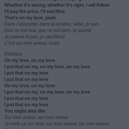
Whether it's wrong, whether it's right, I will follow
I'll pay the price, I'll sacrifice
That's on my love, yeah
Dans l'obscurité, dans la lumière, bébé, je vais
Que ce soit mal, que ce soit bien, je suivrai
Je paierai le prix, je sacrifierai
C'est sur mon amour, ouais
(Refrain)
On my love, on my love
I put that on my, on my love, on my love
I put that on my love
I put that on my love
On my lovе, on my love
I put that on my, on my love, on my love
I put that on my lovе
I put that on my love
You might also like
Sur mon amour, sur mon amour
Je mets ça sur mon, sur mon amour, sur mon amour