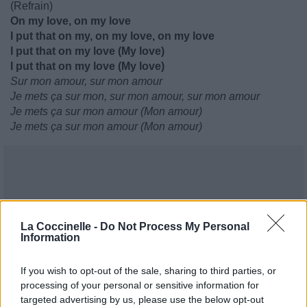
(Refrain)
On my love, on my love
I put that on my, on my love, on my love
I put that on my love (My love)
I put that on my love (My love)
Sur mon amour, sur mon amour
Je mets ça sur mon, sur mon amour, sur mon amour
Je mets ça sur mon amour (Mon amour)
Je mets ça sur mon amour (Mon amour)
La Coccinelle -
Do Not Process My Personal
Information
If you wish to opt-out of the sale, sharing to third parties, or
processing of your personal or sensitive information for
targeted advertising by us, please use the below opt-out