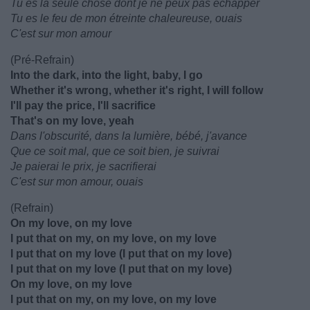
Tu es la seule chose dont je ne peux pas échapper
Tu es le feu de mon étreinte chaleureuse, ouais
C'est sur mon amour
(Pré-Refrain)
Into the dark, into the light, baby, I go
Whether it's wrong, whether it's right, I will follow
I'll pay the price, I'll sacrifice
That's on my love, yeah
Dans l'obscurité, dans la lumière, bébé, j'avance
Que ce soit mal, que ce soit bien, je suivrai
Je paierai le prix, je sacrifierai
C'est sur mon amour, ouais
(Refrain)
On my love, on my love
I put that on my, on my love, on my love
I put that on my love (I put that on my love)
I put that on my love (I put that on my love)
On my love, on my love
I put that on my, on my love, on my love