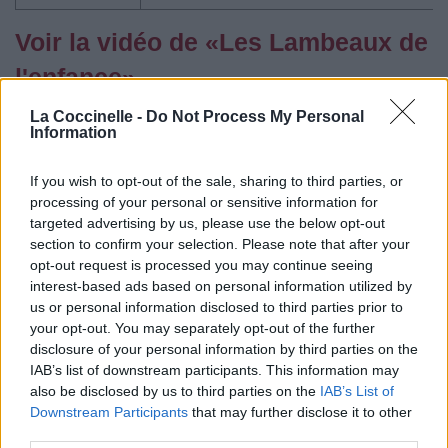
Voir la vidéo de «Les Lambeaux de
l'enfance»
La Coccinelle -
Do Not Process My Personal
Information
If you wish to opt-out of the sale, sharing to third parties, or
processing of your personal or sensitive information for
targeted advertising by us, please use the below opt-out
section to confirm your selection. Please note that after your
Paroles
Téléchargement
Vidéos
⇑
opt-out request is processed you may continue seeing
interest-based ads based on personal information utilized by
Commentaires
us or personal information disclosed to third parties prior to
your opt-out. You may separately opt-out of the further
celtic folk
disclosure of your personal information by third parties on the
IAB’s list of downstream participants. This information may
Dire «merci» pour cette traduction
Corriger une erreur
also be disclosed by us to third parties on the
IAB’s List of
Downstream Participants
that may further disclose it to other
third parties.