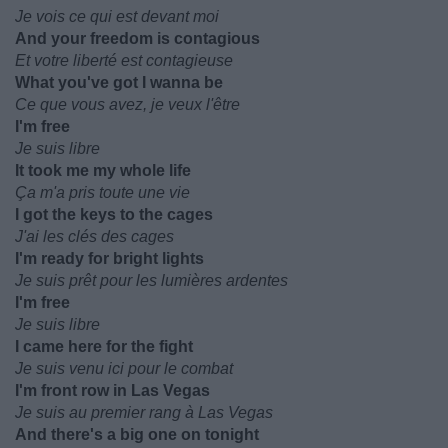
Je vois ce qui est devant moi
And your freedom is contagious
Et votre liberté est contagieuse
What you've got I wanna be
Ce que vous avez, je veux l'être
I'm free
Je suis libre
It took me my whole life
Ça m'a pris toute une vie
I got the keys to the cages
J'ai les clés des cages
I'm ready for bright lights
Je suis prêt pour les lumières ardentes
I'm free
Je suis libre
I came here for the fight
Je suis venu ici pour le combat
I'm front row in Las Vegas
Je suis au premier rang à Las Vegas
And there's a big one on tonight