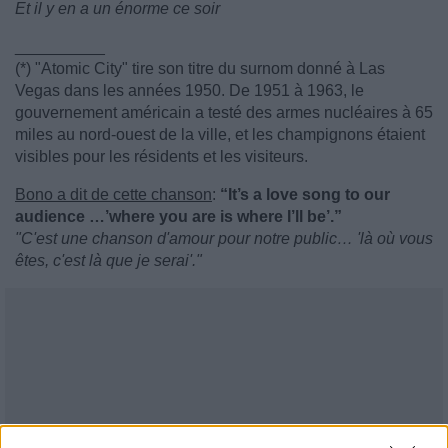
Et il y en a un énorme ce soir
__________
(*) "Atomic City" tire son titre du surnom donné à Las
Vegas dans les années 1950. De 1951 à 1963, le
gouvernement américain a testé des armes nucléaires à 65
miles au nord-ouest de la ville, et les champignons étaient
visibles pour les résidents et les visiteurs.
Bono a dit de cette chanson
:
“It’s a love song to our
audience …’where you are is where I’ll be’.”
"C'est une chanson d'amour pour notre public… 'là où vous
êtes, c'est là que je serai'."