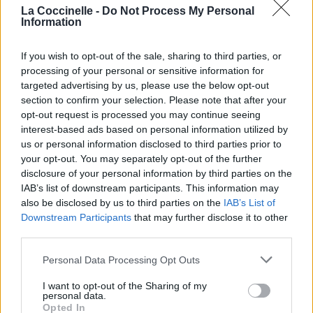
La Coccinelle -
Do Not Process My Personal
Information
If you wish to opt-out of the sale, sharing to third parties, or
processing of your personal or sensitive information for
targeted advertising by us, please use the below opt-out
section to confirm your selection. Please note that after your
opt-out request is processed you may continue seeing
interest-based ads based on personal information utilized by
us or personal information disclosed to third parties prior to
your opt-out. You may separately opt-out of the further
Publié par
Visa
le 2 octobre 2023 à
247824
5
5
7
disclosure of your personal information by third parties on the
9h55.
IAB’s list of downstream participants. This information may
also be disclosed by us to third parties on the
IAB’s List of
Chanteurs :
U2
Downstream Participants
that may further disclose it to other
Albums :
Atomic City [Single]
third parties.
Personal Data Processing Opt Outs
I want to opt-out of the Sharing of my
Paroles + Traduction
Téléchargement
Vidéos
⇑
personal data.
Opted In