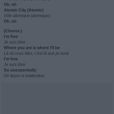
Oh, oh
Atomic City (Atomic)
Ville atomique (atomique)
Oh, oh
(Chorus:)
I'm free
Je suis libre
Where you are is where I'll be
Là où vous êtes, c'est là que je serai
I'm free
Je suis libre
So unexpectedly
De façon si inattendue