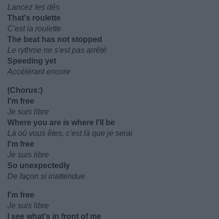
Lancez les dés
That's roulette
C'est la roulette
The beat has not stopped
Le rythme ne s'est pas arrêté
Speeding yet
Accélérant encore
(Chorus:)
I'm free
Je suis libre
Where you are is where I'll be
Là où vous êtes, c'est là que je serai
I'm free
Je suis libre
So unexpectedly
De façon si inattendue
I'm free
Je suis libre
I see what's in front of me