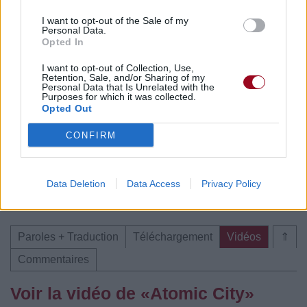
Commentaires
I want to opt-out of the Sale of my
Personal Data.
Opted In
I want to opt-out of Collection, Use,
Pour prolonger le plaisir musical :
Retention, Sale, and/or Sharing of my
Personal Data that Is Unrelated with the
Purposes for which it was collected.
Vous aimez chanter, apprenez la guitare chez
Opted Out
Télécharger légalement les MP3 sur
Télécharger légalement les MP3 ou trouver le CD sur
CONFIRM
Trouver des vinyles et des CD sur
Trouver un instrument de musique ou une partition au
Data Deletion
Data Access
Privacy Policy
meilleur prix sur
Paroles + Traduction
Téléchargement
Vidéos
⇑
Commentaires
Voir la vidéo de «Atomic City»