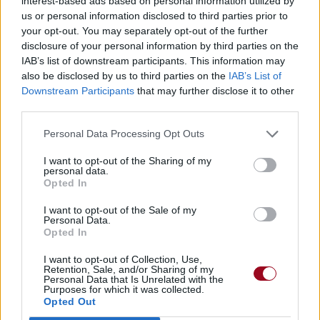
interest-based ads based on personal information utilized by
us or personal information disclosed to third parties prior to
your opt-out. You may separately opt-out of the further
disclosure of your personal information by third parties on the
Paroles + Traduction
Téléchargement
Vidéos
⇑
IAB’s list of downstream participants. This information may
also be disclosed by us to third parties on the
IAB’s List of
Commentaires
Downstream Participants
that may further disclose it to other
third parties.
Personal Data Processing Opt Outs
Pour prolonger le plaisir musical :
I want to opt-out of the Sharing of my
personal data.
Vous aimez chanter, apprenez la guitare chez
Opted In
Télécharger légalement les MP3 sur
I want to opt-out of the Sale of my
Télécharger légalement les MP3 ou trouver le CD sur
Personal Data.
Opted In
Trouver des vinyles et des CD sur
I want to opt-out of Collection, Use,
Trouver un instrument de musique ou une partition au
Retention, Sale, and/or Sharing of my
meilleur prix sur
Personal Data that Is Unrelated with the
Purposes for which it was collected.
Opted Out