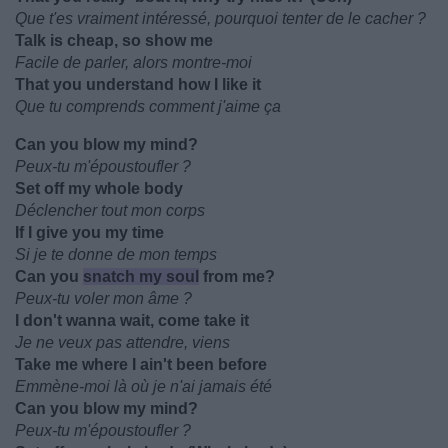
Que t'es vraiment intéressé, pourquoi tenter de le cacher ?
Talk is cheap, so show me
Facile de parler, alors montre-moi
That you understand how I like it
Que tu comprends comment j'aime ça
Can you blow my mind?
Peux-tu m'époustoufler ?
Set off my whole body
Déclencher tout mon corps
If I give you my time
Si je te donne de mon temps
Can you
snatch my soul
from me?
Peux-tu voler mon âme ?
I don't wanna wait, come take it
Je ne veux pas attendre, viens
Take me where I ain't been before
Emmène-moi là où je n'ai jamais été
Can you blow my mind?
Peux-tu m'époustoufler ?