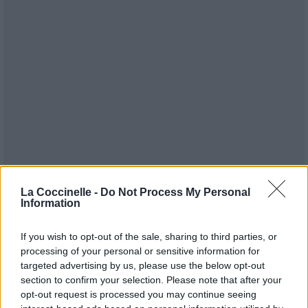
La Coccinelle -
Do Not Process My Personal
Information
If you wish to opt-out of the sale, sharing to third parties, or
Publié par
Visa
le 22 octobre 2023 à
247894
5
5
7
processing of your personal or sensitive information for
7h42.
targeted advertising by us, please use the below opt-out
Chanteurs :
Tyla
section to confirm your selection. Please note that after your
opt-out request is processed you may continue seeing
Albums :
Water [Single]