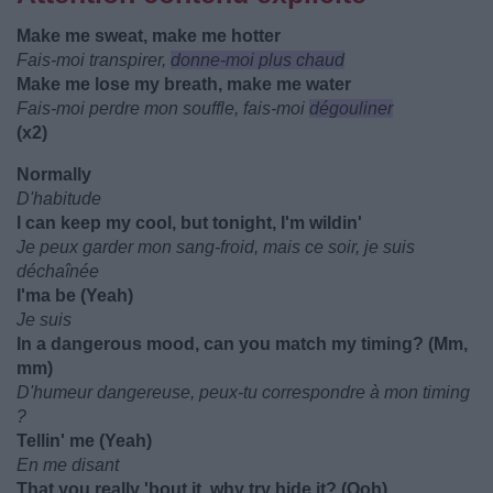
Make me sweat, make me hotter
Fais-moi transpirer,
donne-moi plus chaud
Make me lose my breath, make me water
Fais-moi perdre mon souffle, fais-moi
dégouliner
(x2)
Normally
D'habitude
I can keep my cool, but tonight, I'm wildin'
Je peux garder mon sang-froid, mais ce soir, je suis
déchaînée
I'ma be (Yeah)
Je suis
In a dangerous mood, can you match my timing? (Mm,
mm)
D'humeur dangereuse, peux-tu correspondre à mon timing
?
Tellin' me (Yeah)
En me disant
That you really 'bout it, why try hide it? (Ooh)