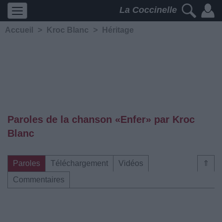
La Coccinelle
Accueil
>
Kroc Blanc
>
Héritage
Paroles de la chanson «Enfer» par Kroc
Blanc
Paroles
Téléchargement
Vidéos
⇑
Commentaires