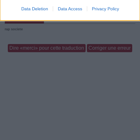
Paroles
Téléchargement
Vidéos
⇑
Data Deletion
Data Access
Privacy Policy
Commentaires
rap
societe
Dire «merci» pour cette traduction
Corriger une erreur