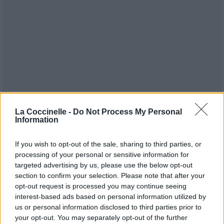
La Coccinelle -
Do Not Process My Personal
Information
Publié par
Tigrex-Feu d'Hiver
le 11
93281
4
4
7
If you wish to opt-out of the sale, sharing to third parties, or
novembre 2023 à 9h17.
processing of your personal or sensitive information for
Chanteurs :
Kroc Blanc
targeted advertising by us, please use the below opt-out
section to confirm your selection. Please note that after your
Albums :
Héritage
opt-out request is processed you may continue seeing
interest-based ads based on personal information utilized by
us or personal information disclosed to third parties prior to
your opt-out. You may separately opt-out of the further