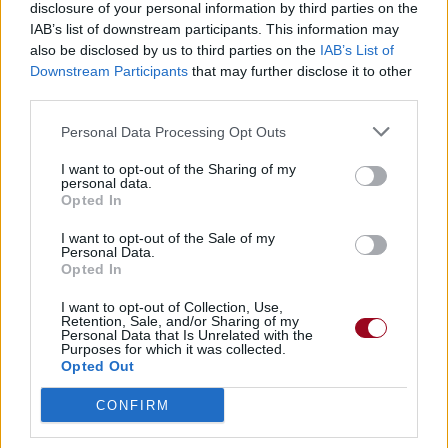
Paroles
disclosure of your personal information by third parties on the
Téléchargement
Vidéos
⇑
IAB’s list of downstream participants. This information may
Commentaires
also be disclosed by us to third parties on the
IAB’s List of
Downstream Participants
that may further disclose it to other
third parties.
Personal Data Processing Opt Outs
Pour prolonger le plaisir musical :
I want to opt-out of the Sharing of my
Vous aimez chanter, apprenez la guitare chez
personal data.
Opted In
Télécharger légalement les MP3 sur
Télécharger légalement les MP3 ou trouver le CD sur
I want to opt-out of the Sale of my
Personal Data.
Trouver des vinyles et des CD sur
Opted In
Trouver un instrument de musique ou une partition au
I want to opt-out of Collection, Use,
meilleur prix sur
Retention, Sale, and/or Sharing of my
Personal Data that Is Unrelated with the
Purposes for which it was collected.
Opted Out
Paroles
Téléchargement
Vidéos
⇑
CONFIRM
Commentaires