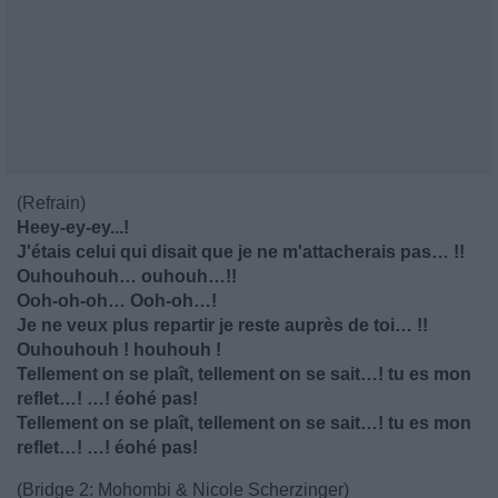
(Refrain)
Heey-ey-ey...!
J'étais celui qui disait que je ne m'attacherais pas… !!
Ouhouhouh… ouhouh…!!
Ooh-oh-oh… Ooh-oh…!
Je ne veux plus repartir je reste auprès de toi… !!
Ouhouhouh ! houhouh !
Tellement on se plaît, tellement on se sait…! tu es mon
reflet…! …! éohé pas!
Tellement on se plaît, tellement on se sait…! tu es mon
reflet…! …! éohé pas!
(Bridge 2: Mohombi & Nicole Scherzinger)