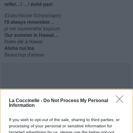
reflet…! …! éohé pas!
(Outro:Nicole Scherzinger)
I'll always remember…
je me souviendrai toujours
Our summer in Hawaii…
Notre été à Hawaï
Aloha nui loa
Beaucoup d'amour
La Coccinelle -
Do Not Process My Personal
Information
If you wish to opt-out of the sale, sharing to third parties, or
processing of your personal or sensitive information for
targeted advertising by us, please use the below opt-out