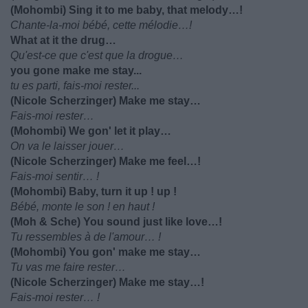
(Mohombi) Sing it to me baby, that melody…!
Chante-la-moi bébé, cette mélodie…!
What at it the drug…
Qu'est-ce que c'est que la drogue…
you gone make me stay...
tu es parti, fais-moi rester...
(Nicole Scherzinger) Make me stay…
Fais-moi rester…
(Mohombi) We gon' let it play…
On va le laisser jouer…
(Nicole Scherzinger) Make me feel…!
Fais-moi sentir… !
(Mohombi) Baby, turn it up ! up !
Bébé, monte le son ! en haut !
(Moh & Sche) You sound just like love…!
Tu ressembles à de l'amour… !
(Mohombi) You gon' make me stay…
Tu vas me faire rester…
(Nicole Scherzinger) Make me stay…!
Fais-moi rester… !