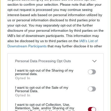
section to confirm your selection. Please note that after your
opt-out request is processed you may continue seeing
interest-based ads based on personal information utilized by
us or personal information disclosed to third parties prior to
your opt-out. You may separately opt-out of the further
disclosure of your personal information by third parties on the
IAB’s list of downstream participants. This information may
Publié par
Damien45
le 16 novembre
8587
3
3
6
also be disclosed by us to third parties on the
IAB’s List of
2023 à 10h08.
Downstream Participants
that may further disclose it to other
third parties.
Chanteurs :
Nicole Scherzinger
,
Mohombi
Personal Data Processing Opt Outs
Albums :
Coconut Tree (French Version)
I want to opt-out of the Sharing of my
[Single]
personal data.
Opted In
I want to opt-out of the Sale of my
Paroles + Traduction
Téléchargement
Vidéos
⇑
Personal Data.
Opted In
Commentaires
I want to opt-out of Collection, Use,
Retention, Sale, and/or Sharing of my