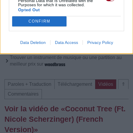
Personal Data that Is Unrelated with the
Purposes for which it was collected.
Opted Out
Pour prolonger le plaisir musical :
CONFIRM
Vous aimez chanter, apprenez la guitare chez
Télécharger légalement les MP3 sur
Télécharger légalement les MP3 ou trouver le CD sur
Data Deletion
Data Access
Privacy Policy
Trouver des vinyles et des CD sur
Trouver un instrument de musique ou une partition au
meilleur prix sur
Paroles + Traduction
Téléchargement
Vidéos
⇑
Commentaires
Voir la vidéo de «Coconut Tree (Ft.
Nicole Scherzinger) (French
Version)»