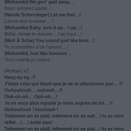
(Mohombi) We gon' ged away…
Nous sommes partis…
(Nicole Scherzinger) Let me feel…!
Laisse-moi ressentir… !
(Mohombi) Baby, turn it up…! up…!
Bébé, monte le volume… ! en haut…!
(Moh & Sche) You sound just like love…!
Tu ressembles à de l'amour… !
(Mohombi) Just like loooove…
Tout comme je t’adore…
(Refrain) x2
Heey-ey-ey...!!
J'étais celui qui disait que je ne m'attacherais pas… !!
Ouhouhouh… ouhouh…!!
Ooh-oh-oh… Ooh-oh…!
Je ne veux plus repartir je reste auprès de toi… !!
Ouhouhouh ! houhouh !
Tellement on se plaît, tellement on se sait…! tu es mon
reflet…! …! éohé pas!
Tellement on se plaît, tellement on se sait…! tu es mon