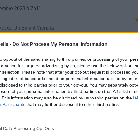
embre 2023 à 7h11.
u
tre...Un Enfant Viendra
elle -
Do Not Process My Personal Information
to opt-out of the sale, sharing to third parties, or processing of your per
ntaires
formation for targeted advertising by us, please use the below opt-out s
r selection. Please note that after your opt-out request is processed y
eing interest-based ads based on personal information utilized by us or
disclosed to third parties prior to your opt-out. You may separately opt-
losure of your personal information by third parties on the IAB’s list of
. This information may also be disclosed by us to third parties on the
IA
Participants
that may further disclose it to other third parties.
e CD sur
l Data Processing Opt Outs
ion au meilleur prix sur