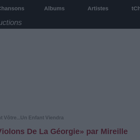
Chansons
Albums
Artistes
tC
uctions
Vôtre...Un Enfant Viendra
iolons De La Géorgie» par Mireille