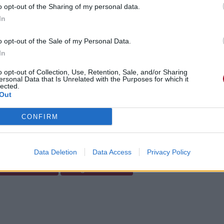
o opt-out of the Sharing of my personal data.
In
ntaires
o opt-out of the Sale of my Personal Data.
s De La Géorgie»
In
o opt-out of Collection, Use, Retention, Sale, and/or Sharing
ersonal Data that Is Unrelated with the Purposes for which it
lected.
Out
CONFIRM
ntaires
Data Deletion
Data Access
Privacy Policy
cette traduction
Corriger une erreur