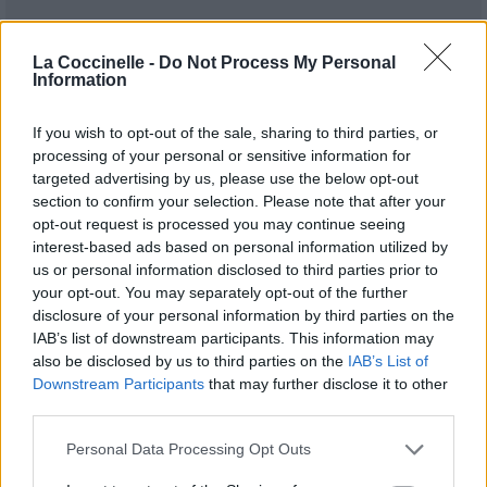
La Coccinelle -
Do Not Process My Personal
Information
If you wish to opt-out of the sale, sharing to third parties, or
processing of your personal or sensitive information for
targeted advertising by us, please use the below opt-out
section to confirm your selection. Please note that after your
opt-out request is processed you may continue seeing
interest-based ads based on personal information utilized by
Publié par
Noustox
le 30 novembre
10236
3
3
5
us or personal information disclosed to third parties prior to
2023 à 6h42.
your opt-out. You may separately opt-out of the further
disclosure of your personal information by third parties on the
Compositeurs :
Slipknot
IAB’s list of downstream participants. This information may
Auteurs :
Slipknot
also be disclosed by us to third parties on the
IAB’s List of
Chanteurs :
Slipknot
Downstream Participants
that may further disclose it to other
Albums :
The End, So Far
third parties.
Personal Data Processing Opt Outs
Paroles + Traduction
Téléchargement
Vidéos
⇑