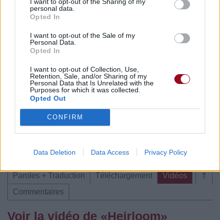
I want to opt-out of the Sharing of my
personal data.
Commentaires
Opted In
I want to opt-out of the Sale of my
Personal Data.
Opted In
Pour prolonger le plaisir musical :
I want to opt-out of Collection, Use,
Retention, Sale, and/or Sharing of my
Vous aimez chanter, apprenez la guitare chez
Personal Data that Is Unrelated with the
Télécharger légalement les MP3 sur
Purposes for which it was collected.
Opted Out
Télécharger légalement les MP3 ou trouver le CD sur
CONFIRM
Trouver des vinyles et des CD sur
Trouver un instrument de musique ou une partition au
meilleur prix sur
Data Deletion
Data Access
Privacy Policy
Paroles + Traduction
Téléchargement
Vidéos
⇑
Commentaires
Voir la vidéo de «Heirloom»