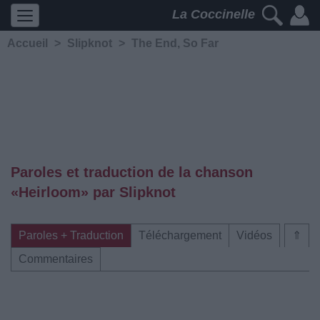
La Coccinelle
Accueil
>
Slipknot
>
The End, So Far
Paroles et traduction de la chanson
«Heirloom» par Slipknot
Paroles + Traduction
Téléchargement
Vidéos
⇑
Commentaires