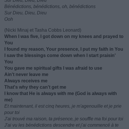
Sur Dieu, Dieu, Dieu
Bénédictions, bénédictions, oh, bénédictions
Sur Dieu, Dieu, Dieu
Ooh
(Nicki Minaj et Tasha Cobbs Leonard)
When I was five, I got down on my knees and prayed to
You
I found my reason, Your presence, I put my faith in You
I saw the blessings come down when I start praisin'
You
You gave me spiritual gifts I was afraid to use
Ain't never leave me
Always receives me
That's why they can't get me
I know that He is always with me (God is always with
me)
Et maintenant, il est cinq heures, je m'agenouille et je prie
pour toi
J'ai trouvé ma raison, ta présence, je souffle ma foi pour toi
J'ai vu les bénédictions descendre et j'ai commencé à te