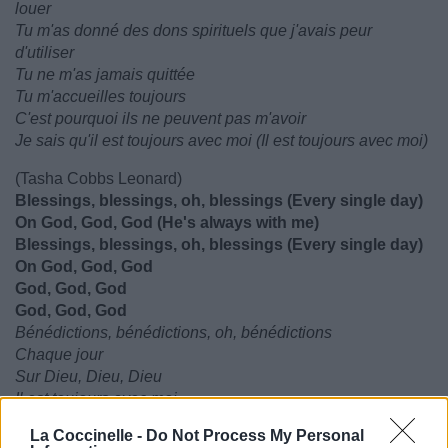
louer
Tu m'as donné des dons spirituels que j'avais peur
d'utiliser
Tu ne m'as jamais quittée
Tu m'accueilles toujours
C'est pourquoi ils ne peuvent pas m'avoir
Je sais qu'il est toujours avec moi (Il est toujours avec moi)
(Tasha Cobbs Leonard)
Blessings, blessings, oh, blessings (Every single day)
On God, God, God (He's always with me)
Blessings, blessings, oh, blessings (Every single day)
On God, God, God
God, God, God
God, God, God
Bénédictions, bénédictions, oh, bénédictions
Chaque jour
Sur Dieu, Dieu, Dieu
Il est toujours avec moi
Bénédictions, bénédictions, oh, bénédictions
La Coccinelle -
Do Not Process My Personal
Chaque jour