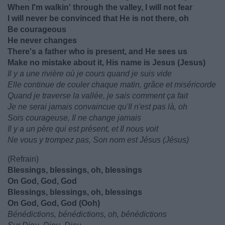
When I'm walkin' through the valley, I will not fear
I will never be convinced that He is not there, oh
Be courageous
He never changes
There's a father who is present, and He sees us
Make no mistake about it, His name is Jesus (Jesus)
Il y a une rivière où je cours quand je suis vide
Elle continue de couler chaque matin, grâce et miséricorde
Quand je traverse la vallée, je sais comment ça fait
Je ne serai jamais convaincue qu'Il n'est pas là, oh
Sois courageuse, Il ne change jamais
Il y a un père qui est présent, et Il nous voit
Ne vous y trompez pas, Son nom est Jésus (Jésus)
(Refrain)
Blessings, blessings, oh, blessings
On God, God, God
Blessings, blessings, oh, blessings
On God, God, God (Ooh)
Bénédictions, bénédictions, oh, bénédictions