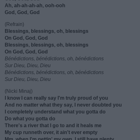
Ah, ah-ah-ah-ah, ooh-ooh
God, God, God
(Refrain)
Blessings, blessings, oh, blessings
On God, God, God
Blessings, blessings, oh, blessings
On God, God, God
Bénédictions, bénédictions, oh, bénédictions
Sur Dieu, Dieu, Dieu
Bénédictions, bénédictions, oh, bénédictions
Sur Dieu, Dieu, Dieu
(Nicki Minaj)
I know I can really say I'm truly proud of you
And no matter what they say, I never doubted you
I completely understand what you gotta do
Do what you gotta do
There's a rivеr that I go to and it heals me
My cup runneth ovеr, it ain't ever empty
Mm, when I'm gettin' my own, I still have plenty