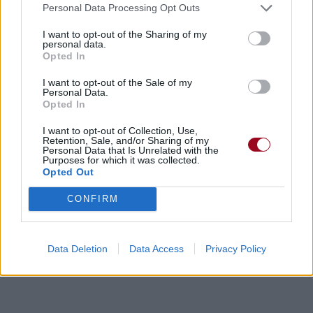
Personal Data Processing Opt Outs
I want to opt-out of the Sharing of my
personal data.
Opted In
Chanson sans vidéo
Chanson sans vidéo
I want to opt-out of the Sale of my
Personal Data.
Opted In
I want to opt-out of Collection, Use,
Retention, Sale, and/or Sharing of my
Chanson sans vidéo
Concert/Live
Personal Data that Is Unrelated with the
Purposes for which it was collected.
Opted Out
Paroles + Traduction
Téléchargement
Vidéos
⇑
CONFIRM
Commentaires
Data Deletion
Data Access
Privacy Policy
Dire «merci» pour cette traduction
Corriger une erreur