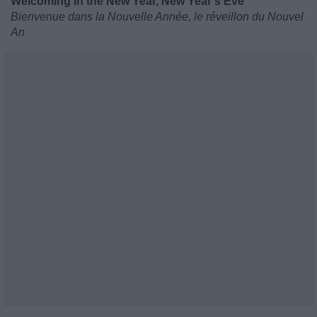
Welcoming in the New Year, New Year's Eve
Bienvenue dans la Nouvelle Année, le réveillon du Nouvel
An