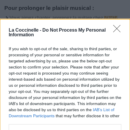
Pour prolonger le plaisir musical :
Vous aimez chanter, apprenez la guitare chez
Télécharger légalement les MP3 sur
La Coccinelle -
Do Not Process My Personal
Télécharger légalement les MP3 ou trouver le CD sur
Information
Trouver des vinyles et des CD sur
If you wish to opt-out of the sale, sharing to third parties, or
Trouver un instrument de musique ou une partition au
processing of your personal or sensitive information for
meilleur prix sur
targeted advertising by us, please use the below opt-out
section to confirm your selection. Please note that after your
opt-out request is processed you may continue seeing
Paroles + Traduction
Téléchargement
Vidéos
⇑
interest-based ads based on personal information utilized by
us or personal information disclosed to third parties prior to
Commentaires
your opt-out. You may separately opt-out of the further
disclosure of your personal information by third parties on the
Voir la vidéo de «What Are You
IAB’s list of downstream participants. This information may
Doing New Year's Eve? (& Louis
also be disclosed by us to third parties on the
IAB’s List of
Downstream Participants
that may further disclose it to other
Armstrong)»
third parties.