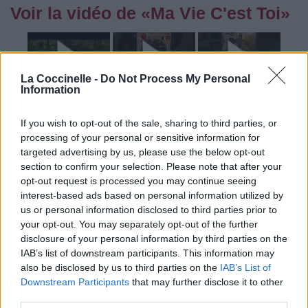
Voir la vidéo de «Ma Vie C'est Toi»
La Coccinelle -
Do Not Process My Personal
Information
If you wish to opt-out of the sale, sharing to third parties, or
processing of your personal or sensitive information for
targeted advertising by us, please use the below opt-out
section to confirm your selection. Please note that after your
opt-out request is processed you may continue seeing
interest-based ads based on personal information utilized by
Paroles
Téléchargement
Vidéos
⇑
us or personal information disclosed to third parties prior to
Commentaires
your opt-out. You may separately opt-out of the further
disclosure of your personal information by third parties on the
IAB’s list of downstream participants. This information may
Dire «merci» pour cette traduction
Corriger une erreur
also be disclosed by us to third parties on the
IAB’s List of
Downstream Participants
that may further disclose it to other
third parties.