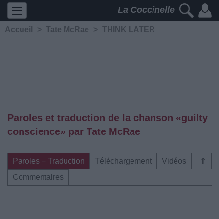
La Coccinelle
Accueil
>
Tate McRae
>
THINK LATER
Paroles et traduction de la chanson «​guilty
conscience» par Tate McRae
Paroles + Traduction
Téléchargement
Vidéos
⇑
Commentaires