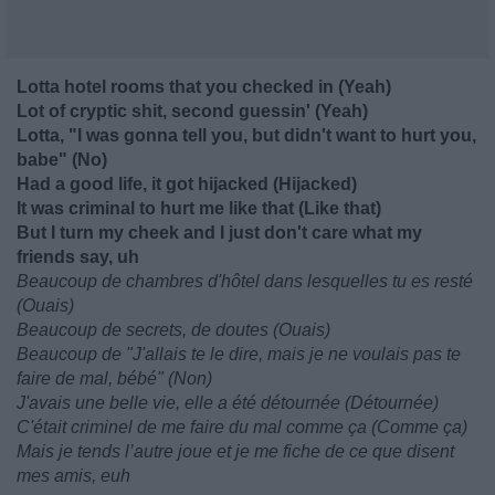
Lotta hotel rooms that you checked in (Yeah)
Lot of cryptic shit, second guessin' (Yeah)
Lotta, "I was gonna tell you, but didn't want to hurt you,
babe" (No)
Had a good life, it got hijacked (Hijacked)
It was criminal to hurt me like that (Like that)
But I turn my cheek and I just don't care what my
friends say, uh
Beaucoup de chambres d'hôtel dans lesquelles tu es resté
(Ouais)
Beaucoup de secrets, de doutes (Ouais)
Beaucoup de "J'allais te le dire, mais je ne voulais pas te
faire de mal, bébé" (Non)
J'avais une belle vie, elle a été détournée (Détournée)
C'était criminel de me faire du mal comme ça (Comme ça)
Mais je tends l’autre joue et je me fiche de ce que disent
mes amis, euh