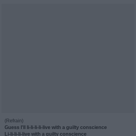
(Refrain)
Guess I'll li-li-li-li-live with a guilty conscience
Li-li-li-li-live with a guilty conscience