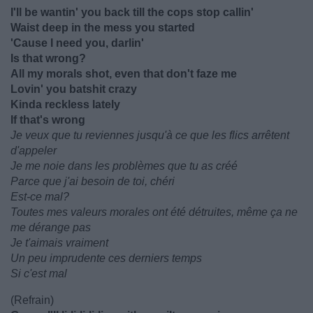
I'll be wantin' you back till the cops stop callin'
Waist deep in the mess you started
'Cause I need you, darlin'
Is that wrong?
All my morals shot, even that don't faze me
Lovin' you batshit crazy
Kinda recklеss lately
If that's wrong
Je veux que tu reviennes jusqu'à ce que les flics arrêtent
d'appeler
Je me noie dans les problèmes que tu as créé
Parce que j'ai besoin de toi, chéri
Est-ce mal?
Toutes mes valeurs morales ont été détruites, même ça ne
me dérange pas
Je t'aimais vraiment
Un peu imprudente ces derniers temps
Si c'est mal
(Refrain)