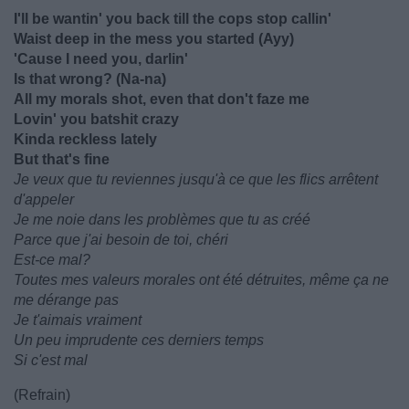
I'll be wantin' you back till the cops stop callin'
Waist deep in the mess you started (Ayy)
'Cause I need you, darlin'
Is that wrong? (Na-na)
All my morals shot, even that don't faze me
Lovin' you batshit crazy
Kinda reckless lately
But that's fine
Je veux que tu reviennes jusqu'à ce que les flics arrêtent
d'appeler
Je me noie dans les problèmes que tu as créé
Parce que j'ai besoin de toi, chéri
Est-ce mal?
Toutes mes valeurs morales ont été détruites, même ça ne
me dérange pas
Je t'aimais vraiment
Un peu imprudente ces derniers temps
Si c'est mal
(Refrain)