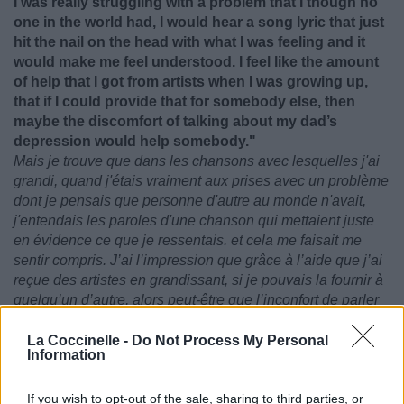
I was really struggling with a problem that I though no
one in the world had, I would hear a song lyric that just
hit the nail on the head with what I was feeling and it
would make me feel understood. I feel like the amount
of help that I got from artists when I was growing up,
that if I could provide that for somebody else, then
maybe the discomfort of talking about my dad’s
depression would help somebody."
Mais je trouve que dans les chansons avec lesquelles j'ai
grandi, quand j'étais vraiment aux prises avec un problème
dont je pensais que personne d'autre au monde n'avait,
j'entendais les paroles d'une chanson qui mettaient juste
en évidence ce que je ressentais. et cela me faisait me
sentir compris. J’ai l’impression que grâce à l’aide que j’ai
reçue des artistes en grandissant, si je pouvais la fournir à
quelqu’un d’autre, alors peut-être que l’inconfort de parler
de la dépression de mon père pourrait aider quelqu’un."
La Coccinelle -
Do Not Process My Personal
Information
If you wish to opt-out of the sale, sharing to third parties, or