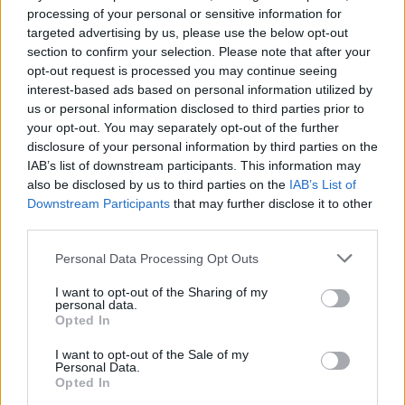
processing of your personal or sensitive information for
targeted advertising by us, please use the below opt-out
section to confirm your selection. Please note that after your
opt-out request is processed you may continue seeing
interest-based ads based on personal information utilized by
us or personal information disclosed to third parties prior to
your opt-out. You may separately opt-out of the further
disclosure of your personal information by third parties on the
IAB’s list of downstream participants. This information may
also be disclosed by us to third parties on the
IAB’s List of
Downstream Participants
that may further disclose it to other
third parties.
Personal Data Processing Opt Outs
I want to opt-out of the Sharing of my
Publié par
Visa
le 30 décembre
247844
5
5
7
personal data.
2023 à 9h02.
Opted In
Chanteurs :
Noah Kahan
I want to opt-out of the Sale of my
Personal Data.
Albums :
Stick Season (We’ll All Be Here
Opted In
Forever)