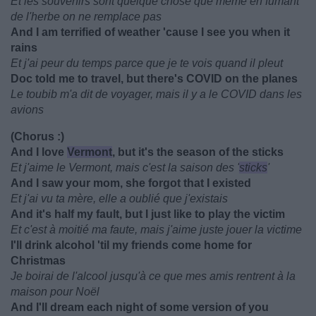
Et les souvenirs sont quelque chose que même en fumant
de l'herbe on ne remplace pas
And I am terrified of weather 'cause I see you when it
rains
Et j'ai peur du temps parce que je te vois quand il pleut
Doc told me to travel, but there's COVID on the planes
Le toubib m'a dit de voyager, mais il y a le COVID dans les
avions
(Chorus :)
And I love
Vermont
, but it's the season of the sticks
Et j'aime le Vermont, mais c'est la saison des '
sticks
'
And I saw your mom, she forgot that I existed
Et j'ai vu ta mère, elle a oublié que j'existais
And it's half my fault, but I just like to play the victim
Et c'est à moitié ma faute, mais j'aime juste jouer la victime
I'll drink alcohol 'til my friends come home for
Christmas
Je boirai de l'alcool jusqu'à ce que mes amis rentrent à la
maison pour Noël
And I'll dream each night of some version of you