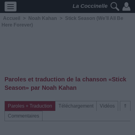
La Coccinelle
Accueil
>
Noah Kahan
>
Stick Season (We’ll All Be
Here Forever)
Paroles et traduction de la chanson «Stick
Season» par Noah Kahan
Paroles + Traduction
Téléchargement
Vidéos
⇑
Commentaires