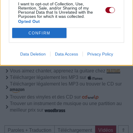
I want to opt-out of Collection, Use,
Retention, Sale, and/or Sharing of my
Personal Data that Is Unrelated with the
Purposes for which it was collected.
Paroles + Traduction
Téléchargement
Vidéos
⇑
Opted Out
Commentaires
CONFIRM
Data Deletion
Data Access
Privacy Policy
Pour prolonger le plaisir musical :
Vous aimez chanter, apprenez la guitare chez
Télécharger légalement les MP3 sur
Télécharger légalement les MP3 ou trouver le CD sur
Trouver des vinyles et des CD sur
Trouver un instrument de musique ou une partition au
meilleur prix sur
Paroles + Traduction
Téléchargement
Vidéos
⇑