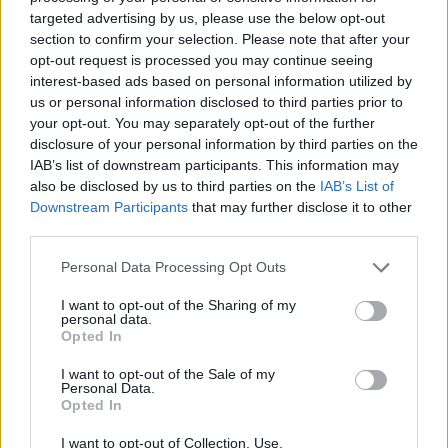
targeted advertising by us, please use the below opt-out
Paroles + Traduction
Téléchargement
Vidéos
⇑
section to confirm your selection. Please note that after your
Commentaires
opt-out request is processed you may continue seeing
interest-based ads based on personal information utilized by
us or personal information disclosed to third parties prior to
your opt-out. You may separately opt-out of the further
disclosure of your personal information by third parties on the
Pour prolonger le plaisir musical :
IAB’s list of downstream participants. This information may
also be disclosed by us to third parties on the
IAB’s List of
Vous aimez chanter, apprenez la guitare chez
Downstream Participants
that may further disclose it to other
Télécharger légalement les MP3 sur
third parties.
Télécharger légalement les MP3 ou trouver le CD sur
Personal Data Processing Opt Outs
Trouver des vinyles et des CD sur
I want to opt-out of the Sharing of my
Trouver un instrument de musique ou une partition au
personal data.
meilleur prix sur
Opted In
I want to opt-out of the Sale of my
Personal Data.
Paroles + Traduction
Téléchargement
Vidéos
⇑
Opted In
Commentaires
I want to opt-out of Collection, Use,