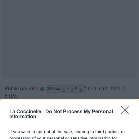
Publié par
Visa
le 3 mars 2024 à
247844
5
5
7
8h19.
Chanteurs :
Olly Alexander
La Coccinelle -
Do Not Process My Personal
Albums :
Eurovision Song Contest 2024
Information
Malmö
If you wish to opt-out of the sale, sharing to third parties, or
processing of your personal or sensitive information for