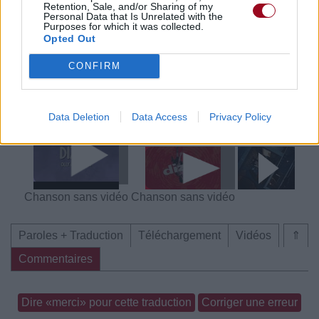
Retention, Sale, and/or Sharing of my
Personal Data that Is Unrelated with the
Voir la vidéo de «Dizzy»
Purposes for which it was collected.
Opted Out
CONFIRM
Chanson sans vidéo
Chanson sans vidéo
Data Deletion
Data Access
Privacy Policy
Chanson sans vidéo
Chanson sans vidéo
Paroles + Traduction
Téléchargement
Vidéos
⇑
Commentaires
Dire «merci» pour cette traduction
Corriger une erreur