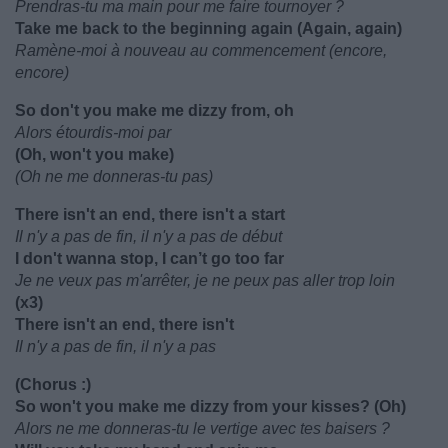
Prendras-tu ma main pour me faire tournoyer ?
Take mе back to the beginning again (Again, again)
Ramène-moi à nouveau au commencement (encore,
encore)
So don't you make me dizzy from, oh
Alors étourdis-moi par
(Oh, won't you make)
(Oh ne me donneras-tu pas)
There isn't an end, there isn't a start
Il n'y a pas de fin, il n'y a pas de début
I don't wanna stop, I can’t go too far
Je ne veux pas m'arrêter, je ne peux pas aller trop loin
(x3)
There isn't an end, there isn't
Il n'y a pas de fin, il n'y a pas
(Chorus :)
So won't you make me dizzy from your kisses? (Oh)
Alors ne me donneras-tu le vertige avec tes baisers ?