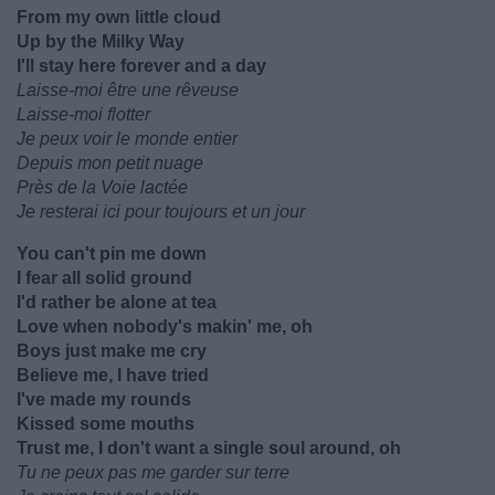
From my own little cloud
Up by the Milky Way
I'll stay here forever and a day
Laisse-moi être une rêveuse
Laisse-moi flotter
Je peux voir le monde entier
Depuis mon petit nuage
Près de la Voie lactée
Je resterai ici pour toujours et un jour
You can't pin me down
I fear all solid ground
I'd rather be alone at tea
Love when nobody's makin' me, oh
Boys just make me cry
Believe me, I have tried
I've made my rounds
Kissed some mouths
Trust me, I don't want a single soul around, oh
Tu ne peux pas me garder sur terre