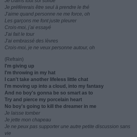
Je crains tout sol solide
Je préférerais être seul à prendre le thé
J'aime quand personne ne me force, oh
Les garçons me font juste pleurer
Crois-moi, j'ai essayé
J'ai fait le tour
J'ai embrassé des lèvres
Crois-moi, je ne veux personne autour, oh
(Refrain)
I'm giving up
I'm throwing in my hat
I can't take another lifeless little chat
I'm moving up into a cloud, into my fantasy
And no boy's gonna be so smart as to
Try and pierce my porcelain heart
No boy's going to kill the dreamer in me
Je laisse tomber
Je jette mon chapeau
Je ne peux pas supporter une autre petite discussion sans
vie