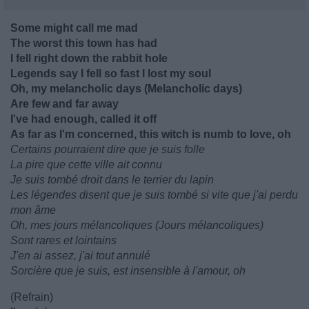
Some might call me mad
The worst this town has had
I fell right down the rabbit hole
Legends say I fell so fast I lost my soul
Oh, my melancholic days (Melancholic days)
Are few and far away
I've had enough, called it off
As far as I'm concerned, this witch is numb to love, oh
Certains pourraient dire que je suis folle
La pire que cette ville ait connu
Je suis tombé droit dans le terrier du lapin
Les légendes disent que je suis tombé si vite que j'ai perdu
mon âme
Oh, mes jours mélancoliques (Jours mélancoliques)
Sont rares et lointains
J'en ai assez, j'ai tout annulé
Sorcière que je suis, est insensible à l'amour, oh
(Refrain)