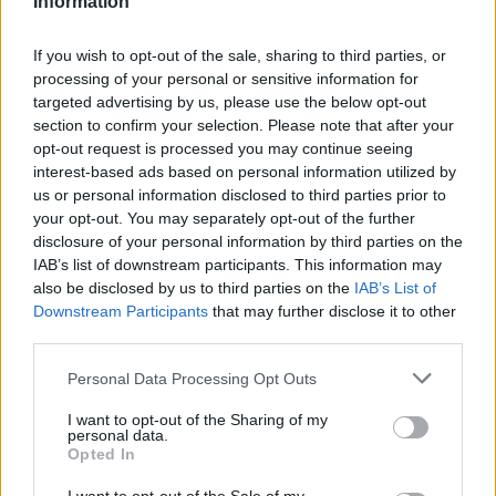
Information
7h27.
Chanteurs :
Laufey
If you wish to opt-out of the sale, sharing to third parties, or
processing of your personal or sensitive information for
Albums :
Bewitched
targeted advertising by us, please use the below opt-out
section to confirm your selection. Please note that after your
opt-out request is processed you may continue seeing
interest-based ads based on personal information utilized by
Paroles + Traduction
Téléchargement
Vidéos
⇑
us or personal information disclosed to third parties prior to
your opt-out. You may separately opt-out of the further
Commentaires
disclosure of your personal information by third parties on the
IAB’s list of downstream participants. This information may
also be disclosed by us to third parties on the
IAB’s List of
Downstream Participants
that may further disclose it to other
third parties.
Pour prolonger le plaisir musical :
Personal Data Processing Opt Outs
Vous aimez chanter, apprenez la guitare chez
Télécharger légalement les MP3 sur
I want to opt-out of the Sharing of my
Télécharger légalement les MP3 ou trouver le CD sur
personal data.
Opted In
Trouver des vinyles et des CD sur