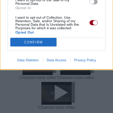
I want to opt-out of the Sale of my
Trouver un instrument de musique ou une partition au
Personal Data.
meilleur prix sur
Opted In
I want to opt-out of Collection, Use,
Retention, Sale, and/or Sharing of my
Paroles + Traduction
Téléchargement
Vidéos
⇑
Personal Data that Is Unrelated with the
Purposes for which it was collected.
Opted Out
Commentaires
CONFIRM
Voir la vidéo de «Dreamer»
Data Deletion
Data Access
Privacy Policy
Chanson sans vidéo
Chanson sans vidéo
Chanson sans vidéo