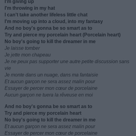
I'm giving up
I'm throwing in my hat
I can't take another lifeless little chat
I'm moving up into a cloud, into my fantasy
And no boy's gonna be so smart as to
Try and pierce my porcelain heart (Porcelain heart)
No boy's going to kill the dreamer in me
Je laisse tomber
Je jette mon chapeau
Je ne peux pas supporter une autre petite discussion sans
vie
Je monte dans un nuage, dans ma fantaisie
Et aucun garçon ne sera assez malin pour
Essayer de percer mon cœur de porcelaine
Aucun garçon ne tuera la rêveuse en moi
And no boy's gonna be so smart as to
Try and pierce my porcelain heart
No boy's going to kill the dreamer in me
Et aucun garçon ne sera assez malin pour
Essayer de percer mon cœur de porcelaine