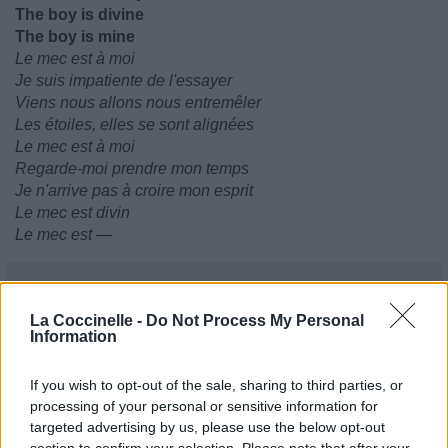
The boy is divine
The boy is mine
Le mec est à moi
Je suis impatiente de l'essayer
Viens nous allons nous entremêler
Les étoiles, elles se sont alignées
Le mec est à moi
Regarde-moi prendre mon temps
Je n'arrive pas à croire mon esprit
Le mec est divin
Le mec est —
La Coccinelle -
Do Not Process My Personal
Information
If you wish to opt-out of the sale, sharing to third parties, or
processing of your personal or sensitive information for
targeted advertising by us, please use the below opt-out