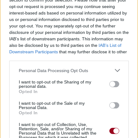
section to confirm your selection. Please note that after your
opt-out request is processed you may continue seeing
interest-based ads based on personal information utilized by
us or personal information disclosed to third parties prior to
your opt-out. You may separately opt-out of the further
disclosure of your personal information by third parties on the
IAB’s list of downstream participants. This information may
also be disclosed by us to third parties on the
IAB’s List of
Downstream Participants
that may further disclose it to other
third parties.
Publié par
KCheu
le 9 mars 2024 à
55178
3
4
6
Personal Data Processing Opt Outs
7h43.
I want to opt-out of the Sharing of my
Chanteurs :
Ariana Grande
personal data.
Albums :
eternal sunshine
Opted In
I want to opt-out of the Sale of my
Personal Data.
Opted In
Paroles + Traduction
Téléchargement
Vidéos
⇑
I want to opt-out of Collection, Use,
Retention, Sale, and/or Sharing of my
Commentaires
Personal Data that Is Unrelated with the
Purposes for which it was collected.