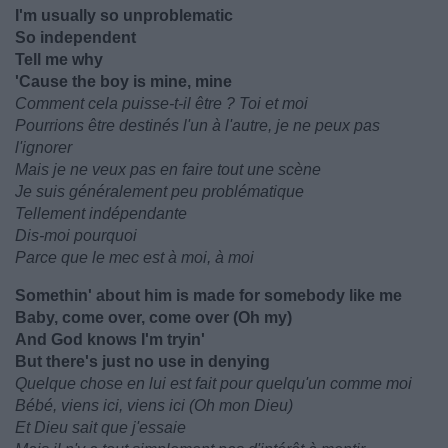
I'm usually so unproblematic
So independent
Tell me why
'Cause the boy is mine, mine
Comment cela puisse-t-il être ? Toi et moi
Pourrions être destinés l'un à l'autre, je ne peux pas
l'ignorer
Mais je ne veux pas en faire tout une scène
Je suis généralement peu problématique
Tellement indépendante
Dis-moi pourquoi
Parce que le mec est à moi, à moi
Somethin' about him is made for somebody like me
Baby, come over, come over (Oh my)
And God knows I'm tryin'
But there's just no use in denying
Quelque chose en lui est fait pour quelqu'un comme moi
Bébé, viens ici, viens ici (Oh mon Dieu)
Et Dieu sait que j'essaie