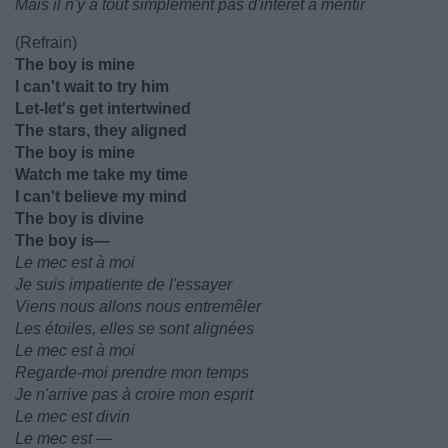
Mais il n'y a tout simplement pas d'intérêt à mentir
(Refrain)
The boy is mine
I can't wait to try him
Let-let's get intertwined
The stars, they aligned
The boy is mine
Watch me take my time
I can't believe my mind
The boy is divine
The boy is—
Le mec est à moi
Je suis impatiente de l'essayer
Viens nous allons nous entremêler
Les étoiles, elles se sont alignées
Le mec est à moi
Regarde-moi prendre mon temps
Je n'arrive pas à croire mon esprit
Le mec est divin
Le mec est —