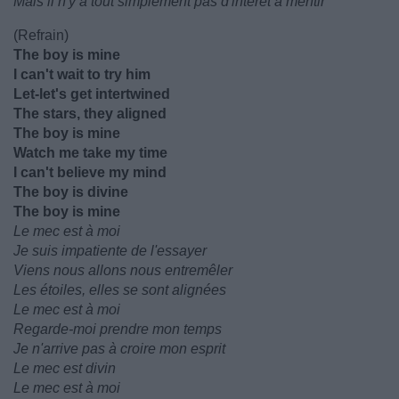
Mais il n'y a tout simplement pas d'intérêt à mentir
(Refrain)
The boy is mine
I can't wait to try him
Let-let's get intertwined
The stars, they aligned
The boy is minе
Watch me take my time
I can't bеlieve my mind
The boy is divine
The boy is mine
Le mec est à moi
Je suis impatiente de l'essayer
Viens nous allons nous entremêler
Les étoiles, elles se sont alignées
Le mec est à moi
Regarde-moi prendre mon temps
Je n'arrive pas à croire mon esprit
Le mec est divin
Le mec est à moi