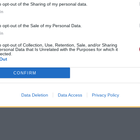
o opt-out of the Sharing of my personal data.
you're mine
s
In
e et que tu es mien
o opt-out of the Sale of my Personal Data.
In
 that you wanted (Give you everything)
r)
o opt-out of Collection, Use, Retention, Sale, and/or Sharing
ersonal Data that Is Unrelated with the Purposes for which it
(Oh)
lected.
ing you had
Out
ue tu voulais (Je te donnerais tout)
CONFIRM
is)
esoin (Oh)
s
Data Deletion
Data Access
Privacy Policy