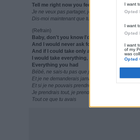
I want t
Tell me right now you feel the same and that 
Je ne veux pas partager, je veux tout tout le temp
Opted 
Dis-moi maintenant que tu ressens la même chos
I want t
(Refrain)
Opted 
Baby, don't you know I'd give you everything
And I would never ask for any of it back (Neve
I want t
of my P
And if I could take only as much as I needed 
was col
I would take everything, I would take everyth
Opted 
Everything you had
Bébé, ne sais-tu pas que je te donnerais tout ce q
Et je ne demanderais jamais rien en retour (Jama
Et si je ne pouvais prendre que ce dont j'avais b
Je prendrais tout, je prendrais tout ce que tu avai
Tout ce que tu avais