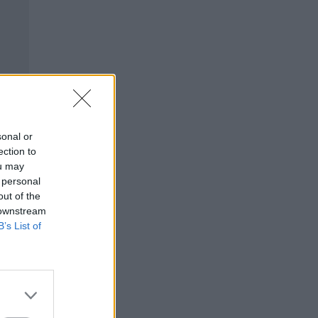
sonal or
ection to
ou may
 personal
out of the
 downstream
B’s List of