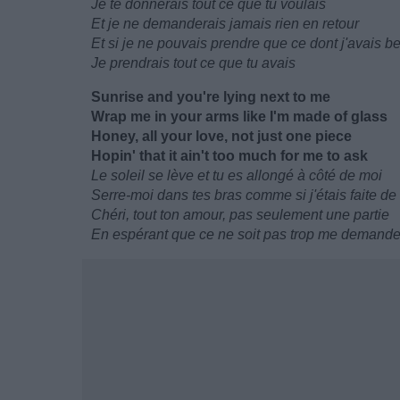
Je te donnerais tout ce que tu voulais
Et je ne demanderais jamais rien en retour
Et si je ne pouvais prendre que ce dont j'avais b
Je prendrais tout ce que tu avais
Sunrise and you're lying next to me
Wrap me in your arms like I'm made of glass
Honey, all your love, not just one piece
Hopin' that it ain't too much for me to ask
Le soleil se lève et tu es allongé à côté de moi
Serre-moi dans tes bras comme si j'étais faite de
Chéri, tout ton amour, pas seulement une partie
En espérant que ce ne soit pas trop me demande