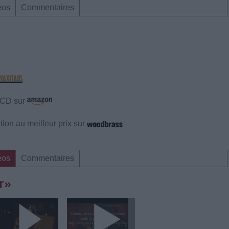
éos
Commentaires
e CD sur
ion au meilleur prix sur
éos
Commentaires
r»