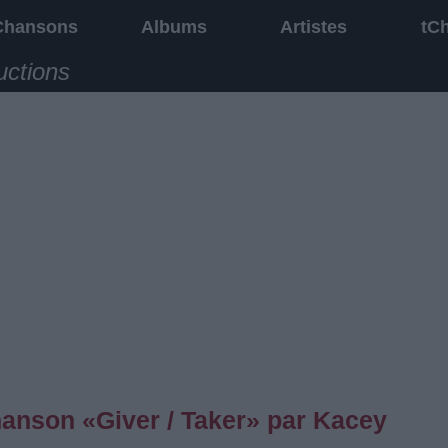
Chansons
Albums
Artistes
tC
uctions
chanson «Giver / Taker» par Kacey