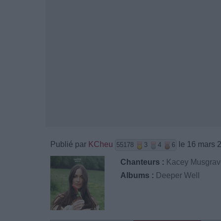
Publié par
KCheu
le 16 mars 
55178
3
4
6
Chanteurs :
Kacey Musgrav
Albums :
Deeper Well