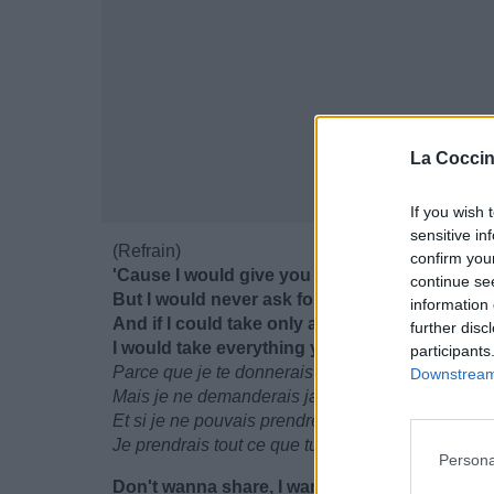
La Coccin
If you wish 
sensitive in
(Refrain)
confirm you
'Cause I would give you everything that you 
continue se
But I would never ask for any of it back
information 
And if I could takе only as much as I needed
further disc
I would take evеrything you had
participants
Parce que je te donnerais tout ce que tu voulais
Downstream 
Mais je ne demanderais jamais rien en retour
Et si je ne pouvais prendre que ce dont j'avais b
Je prendrais tout ce que tu avais
Persona
Don't wanna share, I want it all all of the time