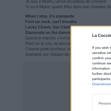
Je suis à Miami, j'arrive en bateau de croisière
Tu es à Miami, quatre filles dans une chambre (A
When I step, it's stampedе
Foot on neck, can't breathe
Lucky Charm, Van Cleef
Diamonds on the dance team
La Coccin
Quand je marche, c'est la ruée
Pied sur le cou, ne peut pas respirer
If you wish 
Charme porte-bonheur, Van Cleef
sensitive in
Diamants sur l'équipe de danse
confirm you
continue se
information 
further disc
participants
Downstream 
Persona