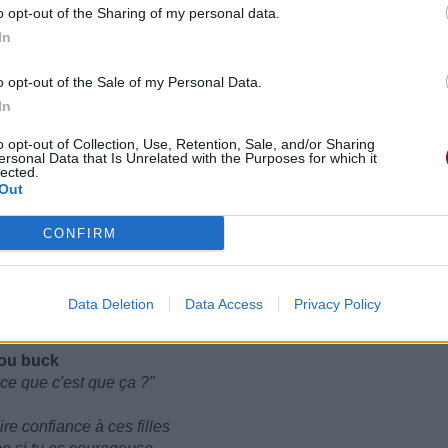
o opt-out of the Sharing of my personal data.
In
o opt-out of the Sale of my Personal Data.
In
o opt-out of Collection, Use, Retention, Sale, and/or Sharing
ersonal Data that Is Unrelated with the Purposes for which it
lected.
Out
 fuck?"
is enough
CONFIRM
e sluts
 you—
Data Deletion
Data Access
Privacy Policy
is enough
e sluts
you buck
ce que c'est que ça ?"
re confiance à ces filles