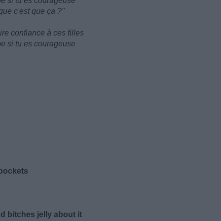
ppe si tu es courageuse
que c'est que ça ?"
re confiance à ces filles
ppe si tu es courageuse
 pockets
 bitches jelly about it