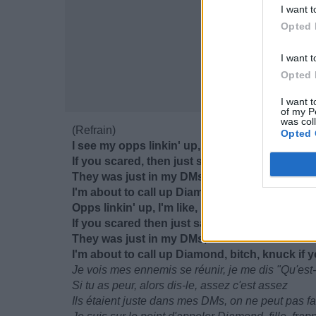
I want t
Opted 
I want t
Opted 
I want t
of my P
was col
(Refrain)
Opted 
I see my opps linkin' up, I'm like, "What in the
If you scared, then just say that, ho, enough 
They was just in my DMs, ain't no trustin' thes
I'm about to call up Diamond, bitch, knuck if
Opps linkin' up, I'm like, "What in the fuck?"
If you scared then just say that, ho, enough 
They was just in my DMs, ain't no trustin' thes
I'm about to call up Diamond, bitch, knuck if 
Je vois mes ennemis se réunir, je me dis "Qu'est-
Si tu as peur, alors dis-le, assez c'est assez
Ils étaient juste dans mes DMs, on ne peut pas fai