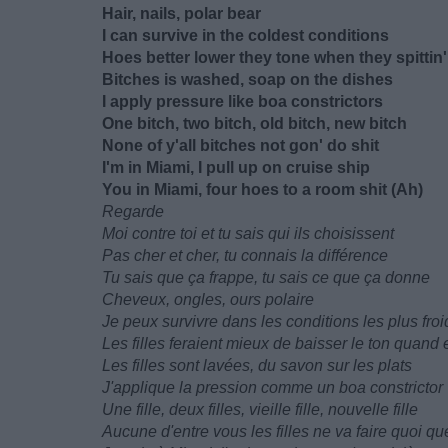
Hair, nails, polar bear
I can survive in the coldest conditions
Hoes better lower they tone when they spittin'
Bitches is washed, soap on the dishes
I apply pressure like boa constrictors
One bitch, two bitch, old bitch, new bitch
None of y'all bitches not gon' do shit
I'm in Miami, I pull up on cruise ship
You in Miami, four hoеs to a room shit (Ah)
Regarde
Moi contre toi et tu sais qui ils choisissent
Pas cher et cher, tu connais la différence
Tu sais que ça frappe, tu sais ce que ça donne
Cheveux, ongles, ours polaire
Je peux survivre dans les conditions les plus fro
Les filles feraient mieux de baisser le ton quand 
Les filles sont lavées, du savon sur les plats
J'applique la pression comme un boa constrictor
Une fille, deux filles, vieille fille, nouvelle fille
Aucune d'entre vous les filles ne va faire quoi qu