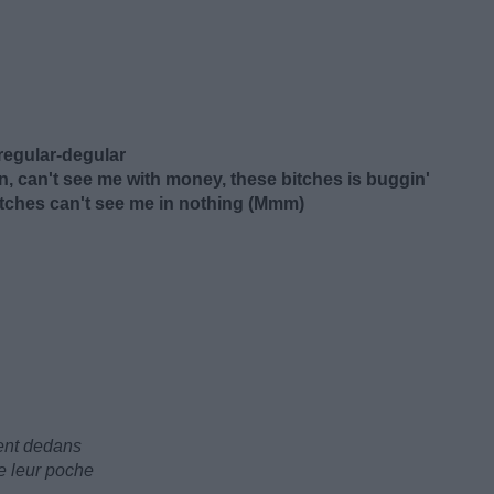
 regular-degular
on, can't see me with money, these bitches is buggin'
 bitches can't see me in nothing (Mmm)
ment dedans
ue leur poche