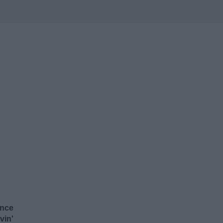
ence
vin'