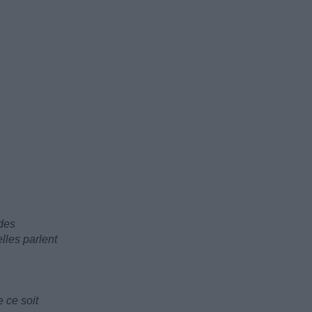
ides
elles parlent
e ce soit