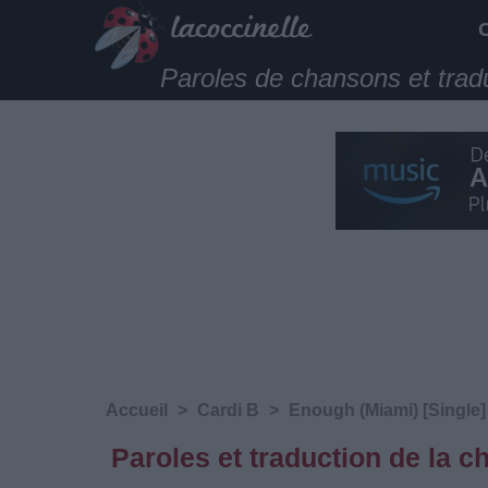
Paroles de chansons et trad
Accueil
>
Cardi B
>
Enough (Miami) [Single]
Paroles et traduction de la 