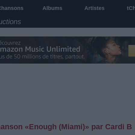
Chansons
Albums
Artistes
tC
uctions
chanson «Enough (Miami)» par Cardi B