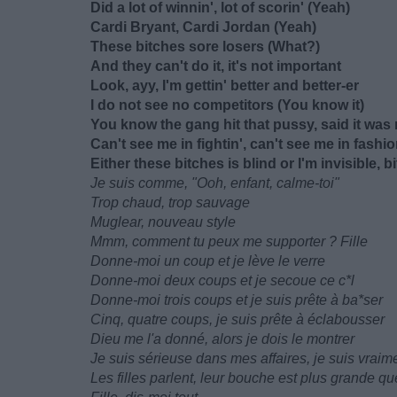
Did a lot of winnin', lot of scorin' (Yeah)
Cardi Bryant, Cardi Jordan (Yeah)
These bitches sore losers (What?)
And they can't do it, it's not important
Look, ayy, I'm gettin' better and better-er
I do not see no competitors (You know it)
You know the gang hit that pussy, said it was
Can't see me in fightin', can't see me in fashi
Either these bitches is blind or I'm invisible,
Je suis comme, "Ooh, enfant, calme-toi"
Trop chaud, trop sauvage
Muglear, nouveau style
Mmm, comment tu peux me supporter ? Fille
Donne-moi un coup et je lève le verre
Donne-moi deux coups et je secoue ce c*l
Donne-moi trois coups et je suis prête à ba*ser
Cinq, quatre coups, je suis prête à éclabousser
Dieu me l'a donné, alors je dois le montrer
Je suis sérieuse dans mes affaires, je suis vrai
Les filles parlent, leur bouche est plus grande q