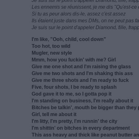
Je suis sur le point d'appeler Diamond, fille, fra
Les ennemis se réunissent, je me dis "Qu'est-ce 
Si tu as peur alors dis-le, assez c'est assez
Ils étaient juste dans mes DMs, on ne peut pas fai
Je suis sur le point d'appeler Diamond, fille, fra
I'm like, "Ooh, child, cool down"
Too hot, too wild
Mugler, new style
Mmm, how you fuckin' with me? Girl
Give me one shot and I'm raising the glass
Give me two shots and I'm shaking this ass
Give me three shots and I'm ready to fuck
Five, four shots, I be ready to splash
God gave it to me, so I gotta pop it
I'm standing on business, I'm really about it
Bitches be talkin', mouth be bigger than they
Girl, tell me about it
I'm litty, I'm pretty, I'm runnin' the city
I'm shittin' on bitches in every department
This ass heavy and thick like peanut butter and