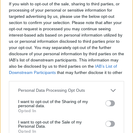
If you wish to opt-out of the sale, sharing to third parties, or
processing of your personal or sensitive information for
targeted advertising by us, please use the below opt-out
Paroles + Traduction
Téléchargement
Vidéos
⇑
section to confirm your selection. Please note that after your
Commentaires
opt-out request is processed you may continue seeing
interest-based ads based on personal information utilized by
us or personal information disclosed to third parties prior to
your opt-out. You may separately opt-out of the further
disclosure of your personal information by third parties on the
Pour prolonger le plaisir musical :
IAB’s list of downstream participants. This information may
also be disclosed by us to third parties on the
IAB’s List of
Vous aimez chanter, apprenez la guitare chez
Downstream Participants
that may further disclose it to other
Télécharger légalement les MP3 sur
third parties.
Télécharger légalement les MP3 ou trouver le CD sur
Personal Data Processing Opt Outs
Trouver des vinyles et des CD sur
I want to opt-out of the Sharing of my
Trouver un instrument de musique ou une partition au
personal data.
meilleur prix sur
Opted In
I want to opt-out of the Sale of my
Personal Data.
Paroles + Traduction
Téléchargement
Vidéos
⇑
Opted In