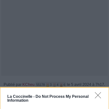
Publié par
KCheu
le 5 avril 2024 à 7h17.
55178
3
4
6
Chanteurs :
Beyoncé
La Coccinelle -
Do Not Process My Personal
Albums :
COWBOY CARTER
Information