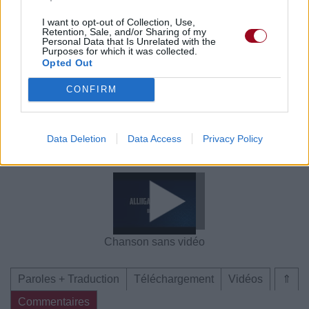
Commentaires
I want to opt-out of Collection, Use,
Retention, Sale, and/or Sharing of my
Personal Data that Is Unrelated with the
Voir la vidéo de «ALLIIGATOR
Purposes for which it was collected.
Opted Out
TEARS»
CONFIRM
Data Deletion
Data Access
Privacy Policy
Chanson sans vidéo
Chanson sans vidéo
Chanson sans vidéo
Paroles + Traduction
Téléchargement
Vidéos
⇑
Commentaires