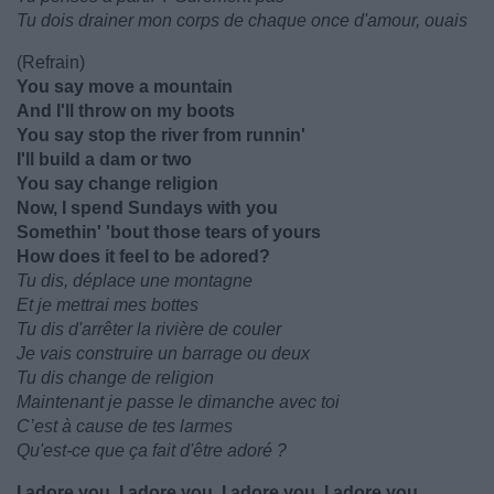
Tu dois drainer mon corps de chaque once d'amour, ouais
(Refrain)
You say move a mountain
And I'll throw on my boots
You say stop the river from runnin'
I'll build a dam or two
You say changе religion
Now, I spend Sundays with you
Somethin' 'bout those tears of yours
How does it feel to be adored?
Tu dis, déplace une montagne
Et je mettrai mes bottes
Tu dis d'arrêter la rivière de couler
Je vais construire un barrage ou deux
Tu dis change de religion
Maintenant je passe le dimanche avec toi
C’est à cause de tes larmes
Qu'est-ce que ça fait d'être adoré ?
I adore you, I adore you, I adore you, I adore you