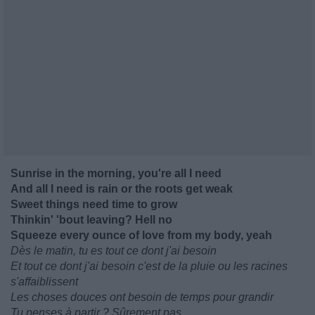
Sunrise in the morning, you're all I need
And all I need is rain or the roots get weak
Sweet things need time to grow
Thinkin' 'bout leaving? Hell no
Squeeze every ounce of love from my body, yеah
Dès le matin, tu es tout ce dont j'ai besoin
Et tout ce dont j'ai besoin c'est de la pluie ou les racines
s'affaiblissent
Les choses douces ont besoin de temps pour grandir
Tu penses à partir ? Sûrement pas