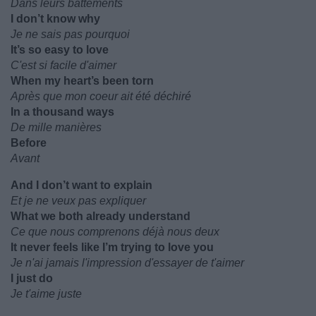
Dans leurs battements
I don’t know why
Je ne sais pas pourquoi
It’s so easy to love
C'est si facile d'aimer
When my heart’s been torn
Après que mon coeur ait été déchiré
In a thousand ways
De mille manières
Before
Avant
And I don’t want to explain
Et je ne veux pas expliquer
What we both already understand
Ce que nous comprenons déjà nous deux
It never feels like I’m trying to love you
Je n'ai jamais l'impression d'essayer de t'aimer
I just do
Je t'aime juste