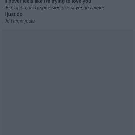
It never feels like I’m trying to love you
Je n'ai jamais l'impression d'essayer de t'aimer
I just do
Je t'aime juste