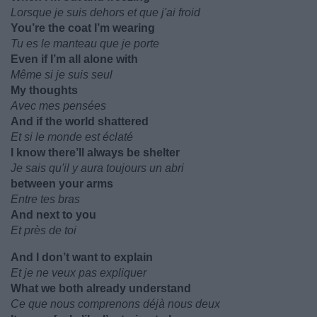
Lorsque je suis dehors et que j'ai froid
You’re the coat I’m wearing
Tu es le manteau que je porte
Even if I’m all alone with
Même si je suis seul
My thoughts
Avec mes pensées
And if the world shattered
Et si le monde est éclaté
I know there’ll always be shelter
Je sais qu'il y aura toujours un abri
between your arms
Entre tes bras
And next to you
Et près de toi
And I don’t want to explain
Et je ne veux pas expliquer
What we both already understand
Ce que nous comprenons déjà nous deux