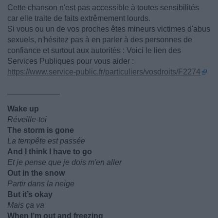
Cette chanson n'est pas accessible à toutes sensibilités
car elle traite de faits extrêmement lourds.
Si vous ou un de vos proches êtes mineurs victimes d'abus
sexuels, n'hésitez pas à en parler à des personnes de
confiance et surtout aux autorités : Voici le lien des
Services Publiques pour vous aider :
https://www.service-public.fr/particuliers/vosdroits/F2274
____________
Wake up
Réveille-toi
The storm is gone
La tempête est passée
And I think I have to go
Et je pense que je dois m'en aller
Out in the snow
Partir dans la neige
But it’s okay
Mais ça va
When I’m out and freezing