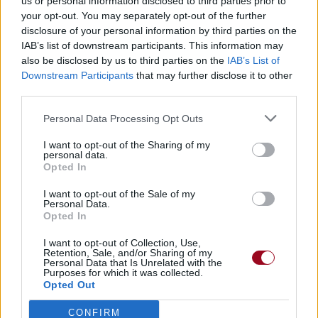
us or personal information disclosed to third parties prior to
your opt-out. You may separately opt-out of the further
disclosure of your personal information by third parties on the
IAB’s list of downstream participants. This information may
also be disclosed by us to third parties on the
IAB’s List of
Downstream Participants
that may further disclose it to other
Publié par
Tigrex-Feu d'Hiver
le 13 avril
93241
4
4
7
third parties.
2024 à 8h14.
Personal Data Processing Opt Outs
Chanteurs :
Feldup
Albums :
Stared at from a Distance
I want to opt-out of the Sharing of my
personal data.
Opted In
I want to opt-out of the Sale of my
Personal Data.
Paroles + Traduction
Téléchargement
Vidéos
⇑
Opted In
Commentaires
I want to opt-out of Collection, Use,
Retention, Sale, and/or Sharing of my
Personal Data that Is Unrelated with the
Purposes for which it was collected.
Opted Out
Pour prolonger le plaisir musical :
CONFIRM