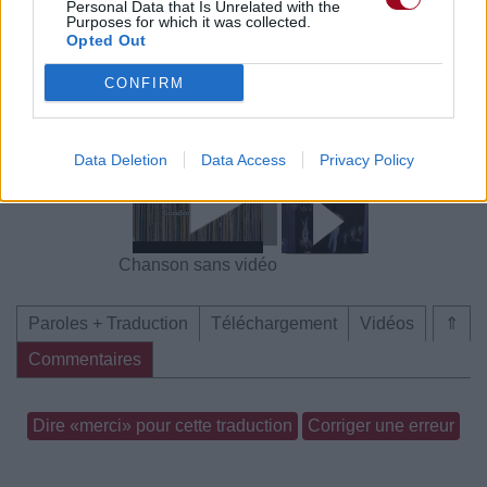
Personal Data that Is Unrelated with the
Purposes for which it was collected.
Opted Out
CONFIRM
Chanson sans vidéo
Chanson sans vidéo
Data Deletion
Data Access
Privacy Policy
Chanson sans vidéo
Paroles + Traduction
Téléchargement
Vidéos
⇑
Commentaires
Dire «merci» pour cette traduction
Corriger une erreur