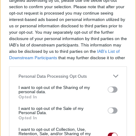
targeted advertising by us, please use the below opt-out
section to confirm your selection. Please note that after your
Commentaires
opt-out request is processed you may continue seeing
interest-based ads based on personal information utilized by
us or personal information disclosed to third parties prior to
your opt-out. You may separately opt-out of the further
Pour prolonger le plaisir musical :
disclosure of your personal information by third parties on the
IAB’s list of downstream participants. This information may
Vous aimez chanter, apprenez la guitare chez
also be disclosed by us to third parties on the
IAB’s List of
Télécharger légalement les MP3 sur
Downstream Participants
that may further disclose it to other
Télécharger légalement les MP3 ou trouver le CD sur
third parties.
Trouver des vinyles et des CD sur
Personal Data Processing Opt Outs
Trouver un instrument de musique ou une partition au
I want to opt-out of the Sharing of my
meilleur prix sur
personal data.
Opted In
I want to opt-out of the Sale of my
Paroles + Traduction
Téléchargement
Vidéos
⇑
Personal Data.
Opted In
Commentaires
I want to opt-out of Collection, Use,
Voir la vidéo de «House»
Retention, Sale, and/or Sharing of my