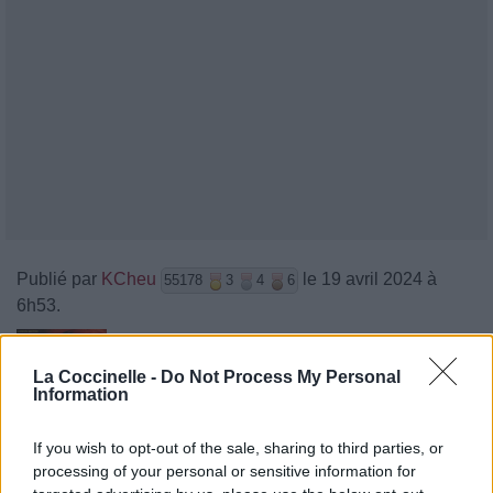
Publié par
KCheu
le 19 avril 2024 à
55178
3
4
6
6h53.
Chanteurs :
London Grammar
Albums :
The Greatest Love
La Coccinelle -
Do Not Process My Personal
Information
If you wish to opt-out of the sale, sharing to third parties, or
processing of your personal or sensitive information for
Paroles + Traduction
Téléchargement
Vidéos
⇑