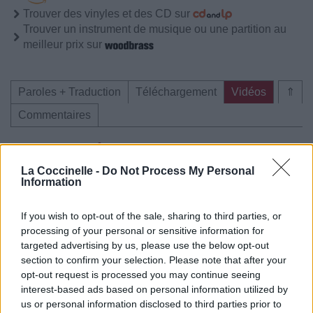
Trouver des vinyles et des CD sur
Trouver un instrument de musique ou une partition au
meilleur prix sur
Paroles + Traduction
Téléchargement
Vidéos
⇑
Commentaires
Voir la vidéo de «Baby Please
Don't Go »
La Coccinelle -
Do Not Process My Personal
Information
If you wish to opt-out of the sale, sharing to third parties, or
processing of your personal or sensitive information for
targeted advertising by us, please use the below opt-out
section to confirm your selection. Please note that after your
Concert/Live
Chanson sans vidéo
Concert/Live
opt-out request is processed you may continue seeing
interest-based ads based on personal information utilized by
us or personal information disclosed to third parties prior to