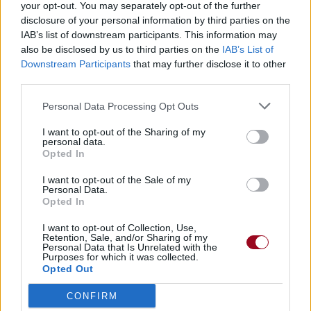
your opt-out. You may separately opt-out of the further
disclosure of your personal information by third parties on the
Concert/Live
IAB’s list of downstream participants. This information may
also be disclosed by us to third parties on the
IAB’s List of
Downstream Participants
that may further disclose it to other
Paroles + Traduction
Téléchargement
Vidéos
⇑
third parties.
Commentaires
Personal Data Processing Opt Outs
I want to opt-out of the Sharing of my
Dire «merci» pour cette traduction
Corriger une erreur
personal data.
Opted In
I want to opt-out of the Sale of my
Personal Data.
Opted In
I want to opt-out of Collection, Use,
Retention, Sale, and/or Sharing of my
Personal Data that Is Unrelated with the
Purposes for which it was collected.
Opted Out
CONFIRM