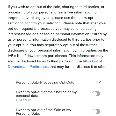
Publié par
Tigrex-Feu d'Hiver
le 25 avril
93371
4
4
7
If you wish to opt-out of the sale, sharing to third parties, or
2024 à 7h53.
processing of your personal or sensitive information for
targeted advertising by us, please use the below opt-out
Chanteurs :
Feldup
section to confirm your selection. Please note that after your
Albums :
A Thousand Doors, Just One
opt-out request is processed you may continue seeing
Key
interest-based ads based on personal information utilized by
us or personal information disclosed to third parties prior to
your opt-out. You may separately opt-out of the further
disclosure of your personal information by third parties on the
Paroles + Traduction
Téléchargement
Vidéos
⇑
IAB’s list of downstream participants. This information may
also be disclosed by us to third parties on the
IAB’s List of
Commentaires
Downstream Participants
that may further disclose it to other
third parties.
Personal Data Processing Opt Outs
Pour prolonger le plaisir musical :
I want to opt-out of the Sharing of my
personal data.
Vous aimez chanter, apprenez la guitare chez
Opted In
Télécharger légalement les MP3 sur
Télécharger légalement les MP3 ou trouver le CD sur
I want to opt-out of the Sale of my
Personal Data.