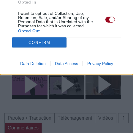
Opted In
Trouver des vinyles et des CD sur
Trouver un instrument de musique ou une partition au
I want to opt-out of Collection, Use,
Retention, Sale, and/or Sharing of my
meilleur prix sur
Personal Data that Is Unrelated with the
Purposes for which it was collected.
Opted Out
Paroles + Traduction
Téléchargement
Vidéos
⇑
CONFIRM
Commentaires
Voir la vidéo de «The Spiral»
Data Deletion
Data Access
Privacy Policy
Paroles + Traduction
Téléchargement
Vidéos
⇑
Commentaires