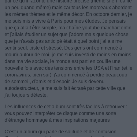
par ce qu'il raconte une histoire précise (même si en réalité
un peu quand même) mais car tous les morceaux abordent
les mêmes thèmes et le même décor. En octobre dernier, je
me suis mis à vivre à Paris pour mes études. Je pensais
que ça allait être simple, ma chaîne youtube marchait enfin
et j'allais étudier un sujet que j'adore mais quelque chose
que je n'avais pas anticipé était à quel point j'allais me
sentir seul, triste et stressé. Des gens ont commencé à
mourir autour de moi, je me suis investi de moins en moins
dans ma vie sociale, le monde est parti en couille une
nouvelle fois avec des tensions entre les USA et l'Iran (et le
coronavirus, bien sur), j'ai commencé à perdre beaucoup
de sommeil, d'amis et d'espoir. Je suis devenu
autodestructeur, je me suis fait écrasé par cette ville que
j'ai toujours détesté.
Les influences de cet album sont très faciles à retrouver :
vous pouvez interpréter ce disque comme une sorte
d'étrange hommage à mes inspirations majeures
C'est un album qui parle de solitude et de confusion.