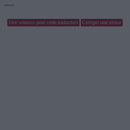
amour
Dire «merci» pour cette traduction
Corriger une erreur