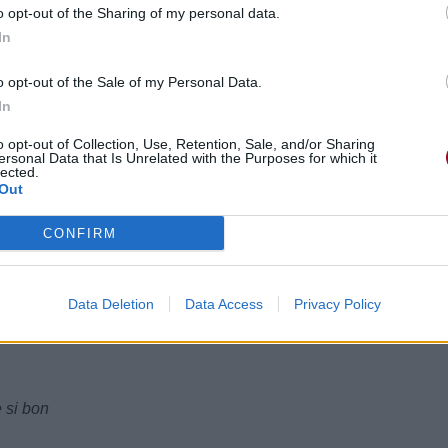
o opt-out of the Sharing of my personal data.
In
o opt-out of the Sale of my Personal Data.
In
o opt-out of Collection, Use, Retention, Sale, and/or Sharing
ersonal Data that Is Unrelated with the Purposes for which it
lected.
Out
CONFIRM
Data Deletion
Data Access
Privacy Policy
i bon
e si bon