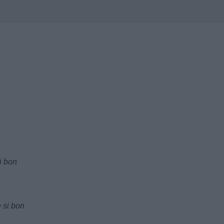
i bon
e si bon