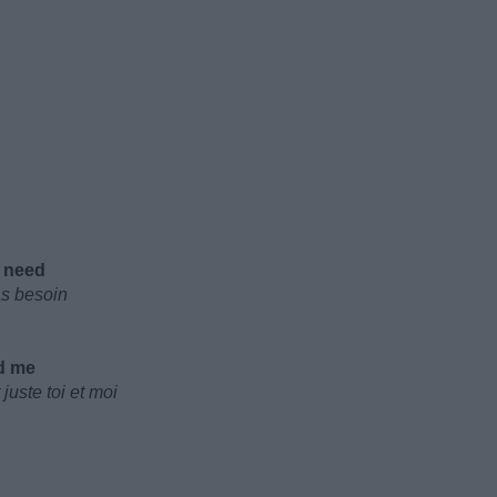
u need
as besoin
nd mе
juste toi et moi