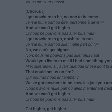
Viens me serrer aussi
(Chorus :)
I got nowhere to be, no one to become
Je n'ai nulle part où être, personne à devenir
And we can't get higher
Et nous ne pouvons pas aller plus haut
I got nowhere to go, nowhere to run
Je n'ai nulle part où aller, nulle part où fuir
No, we can't get higher
Non, nous ne pouvons pas aller plus haut
Would you listen to me if I had something yo
M'écouterais-tu si j'avais quelque chose dont tu 
That could set us on fire?
Qui pourrait nous enflammer ?
We'vе got nowhere to be, now it's just you a
Nous n'avons nulle part où aller, maintenant c'est 
And we can't get higher
Et nous ne pouvons pas aller plus haut
Get higher, get higher