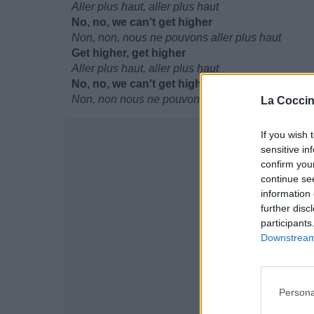
Aller plus haut, aller plus haut
No, no, we can't get higher
Non, non, nous ne pouvons aller plus haut
Get higher, get higher
Aller plus haut, aller plus haut
No, no, we can't get higher
Non, non nous ne pouvons aller plus haut
La Coccin
If you wish 
sensitive in
confirm you
continue se
information 
further disc
participants
Downstream 
Persona