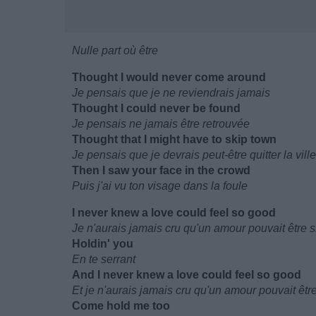
Nulle part où être
Thought I would never come around
Je pensais que je ne reviendrais jamais
Thought I could never be found
Je pensais ne jamais être retrouvée
Thought that I might have to skip town
Je pensais que je devrais peut-être quitter la ville
Then I saw your face in the crowd
Puis j'ai vu ton visage dans la foule
I never knew a love could feel so good
Je n'aurais jamais cru qu'un amour pouvait être s
Holdin' you
En te serrant
And I never knew a love could feel so good
Et je n'aurais jamais cru qu'un amour pouvait êtr
Come hold me too