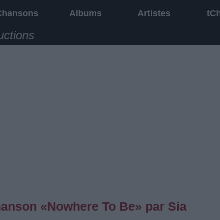
Chansons
Albums
Artistes
tC
uctions
chanson «Nowhere To Be» par Sia