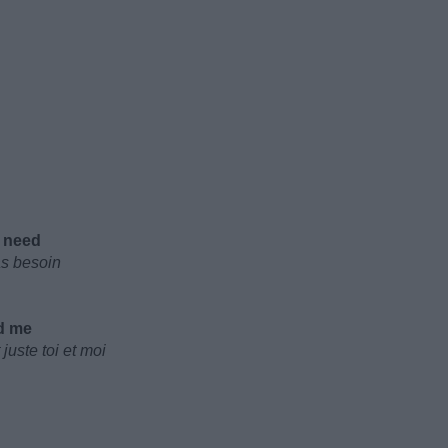
u need
as besoin
nd mе
juste toi et moi