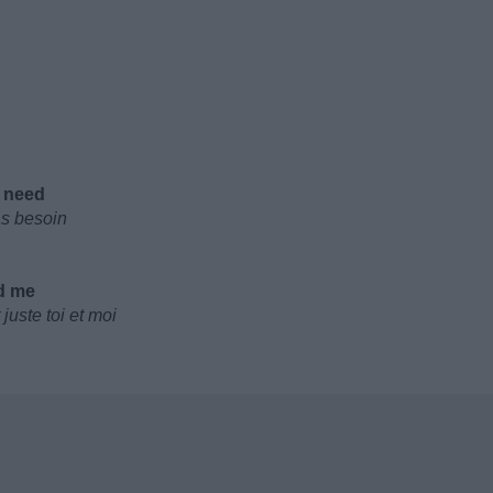
u need
as besoin
nd mе
juste toi et moi