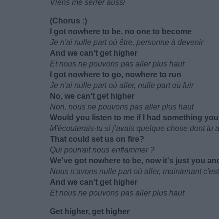
Viens me serrer aussi
(Chorus :)
I got nowhere to be, no one to become
Je n'ai nulle part où être, personne à devenir
And we can't get higher
Et nous ne pouvons pas aller plus haut
I got nowhere to go, nowhere to run
Je n'ai nulle part où aller, nulle part où fuir
No, we can't get higher
Non, nous ne pouvons pas aller plus haut
Would you listen to me if I had something yo
M'écouterais-tu si j'avais quelque chose dont tu 
That could set us on fire?
Qui pourrait nous enflammer ?
We'vе got nowhere to be, now it's just you a
Nous n'avons nulle part où aller, maintenant c'est 
And we can't get higher
Et nous ne pouvons pas aller plus haut
Get higher, get higher