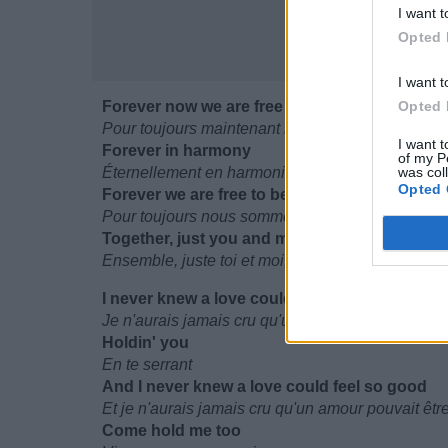
I want t
Opted 
I want t
Forever now we are free
Opted 
Pour toujours maintenant nous sommes libres
I want t
Forever in harmony
of my P
Éternellement en harmonie
was col
Opted 
Forever we are free to be
Pour toujours nous sommes libres d'être
Together, just you and me, me, me, me, me
Ensemble, juste toi et moi, moi, moi, moi, moi
I never knew a love could feel so good
Je n'aurais jamais cru qu'un amour pouvait être s
Holdin' you
En te serrant
And I never knew a love could feel so good
Et je n'aurais jamais cru qu'un amour pouvait êtr
Come hold me too