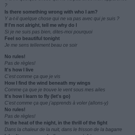
?
Is there something wrong with who I am?
Y a-t-il quelque chose qui ne va pas avec qui je suis ?
If I'm not alright, tell me why do I
Si je ne suis pas bien, dites-moi pourquoi
Feel so beautiful tonight
Je me sens tellement beau ce soir
No rules!
Pas de règles!
It's how I live
C'est comme ça que je vis
How I find the wind beneath my wings
Comme ça que je trouve le vent sous mes ailes
It's how I learn to fly (let's go)
C'est comme ça que j'apprends à voler (allons-y)
No rules!
Pas de règles!
In the heat of the night, in the thrill of the fight
Dans la chaleur de la nuit, dans le frisson de la bagarre