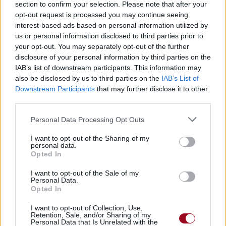
section to confirm your selection. Please note that after your
opt-out request is processed you may continue seeing
interest-based ads based on personal information utilized by
us or personal information disclosed to third parties prior to
your opt-out. You may separately opt-out of the further
disclosure of your personal information by third parties on the
IAB’s list of downstream participants. This information may
also be disclosed by us to third parties on the
IAB’s List of
Downstream Participants
that may further disclose it to other
third parties.
Publié par
Camille MMIII
le 15 mai 2024
29556
5
5
7
Personal Data Processing Opt Outs
à 7h26.
I want to opt-out of the Sharing of my
Chanteurs :
Windows95Man
personal data.
Opted In
Albums :
No Rules! [Single]
I want to opt-out of the Sale of my
Personal Data.
Opted In
Paroles + Traduction
Téléchargement
Vidéos
⇑
I want to opt-out of Collection, Use,
Retention, Sale, and/or Sharing of my
Personal Data that Is Unrelated with the
Commentaires