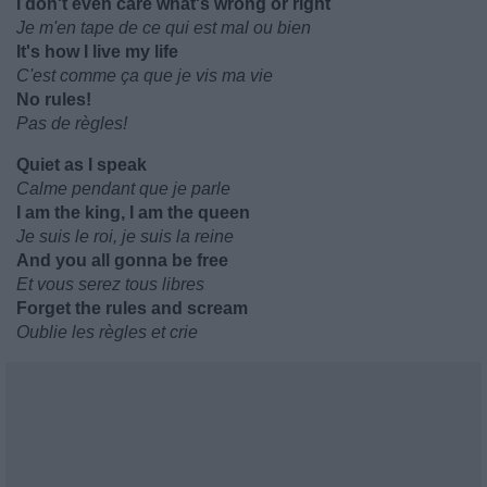
I don't even care what's wrong or right
Je m'en tape de ce qui est mal ou bien
It's how I live my life
C'est comme ça que je vis ma vie
No rules!
Pas de règles!
Quiet as I speak
Calme pendant que je parle
I am the king, I am the queen
Je suis le roi, je suis la reine
And you all gonna be free
Et vous serez tous libres
Forget the rules and scream
Oublie les règles et crie