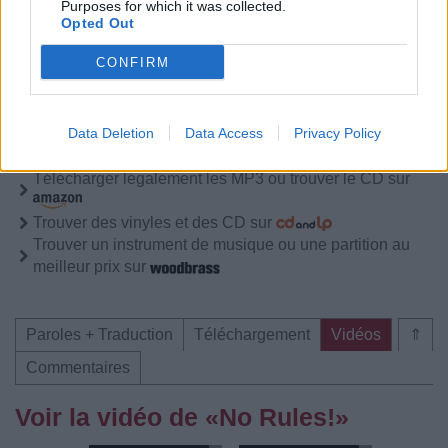
Purposes for which it was collected.
Opted Out
CONFIRM
Pour prolonger le plaisir musical :
Data Deletion
Data Access
Privacy Policy
Vous aimez chanter, apprenez la guitare chez
Télécharger légalement les MP3 sur
Télécharger légalement les MP3 ou trouver le CD sur
Trouver des vinyles et des CD sur
Trouver un instrument de musique ou une partition au
meilleur prix sur
Paroles + Traduction
Téléchargement
Vidéos
⇑
Commentaires
Voir la vidéo de «No Rules!»