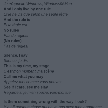
Je m'appelle Windows, Windows95Man
And I only live by one rule
Et je ne vis que selon une seule règle
And the rule is
Et la règle est
No rules
Pas de règles!
(No rules)
Pas de règles!
Silence, I say
Silence, je dis
This is my time, my stage
C'est mon moment, ma scène
Call me what you may
Appelez-moi comme vous pouvez
See if I care, see me slay
Regarde si je m'en soucie, vois-moi tuer
Is there something wrong with the way I look?
Y a-t-il quelque chose qui ne va pas avec mon apparence