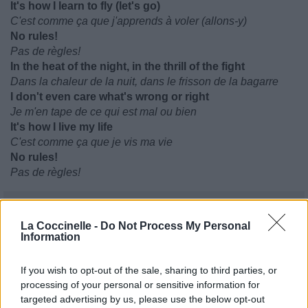
It's how I learn to fly (let's go)
C'est comme ça que j'apprends à voler (allons-y)
No rules!
Pas de règles!
In the heat of the night, in the thrill of the fight
Dans la chaleur de la nuit, dans le frisson de la bagarre
I don't even care what's wrong or right
Je m'en tape de ce qui est mal ou bien
It's how I live my life
C'est comme ça que je vis ma vie
No rules!
Pas de règles!
La Coccinelle -
Do Not Process My Personal
Information
If you wish to opt-out of the sale, sharing to third parties, or
processing of your personal or sensitive information for
targeted advertising by us, please use the below opt-out