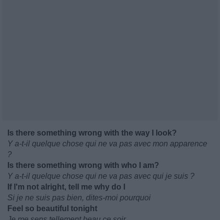
Is there something wrong with the way I look?
Y a-t-il quelque chose qui ne va pas avec mon apparence
?
Is there something wrong with who I am?
Y a-t-il quelque chose qui ne va pas avec qui je suis ?
If I'm not alright, tell me why do I
Si je ne suis pas bien, dites-moi pourquoi
Feel so beautiful tonight
Je me sens tellement beau ce soir