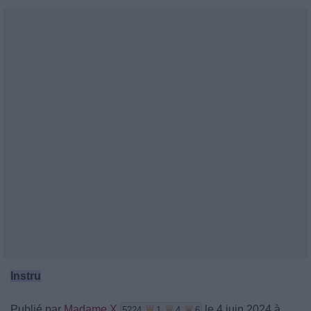
Instru
Publié par
Madame X
le 4 juin 2024 à
5224
1
4
6