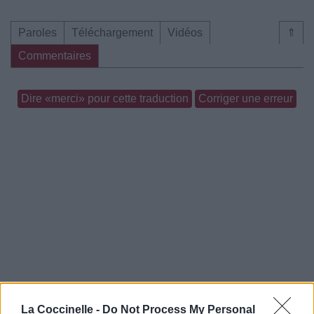
Paroles
Téléchargement
Vidéos
⇑
Commentaires
Dire «merci» pour cette traduction
Corriger une erreur
La Coccinelle -
Do Not Process My Personal