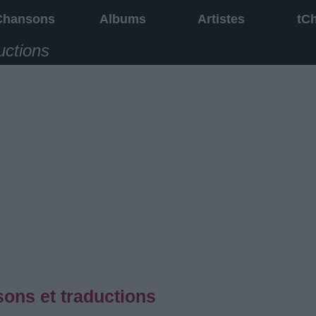
Chansons
Albums
Artistes
tC
uctions
ons et traductions