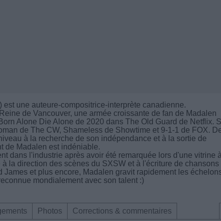
 est une auteure-compositrice-interprète canadienne.
Reine de Vancouver, une armée croissante de fan de Madalen
 Born Alone Die Alone de 2020 dans The Old Guard de Netflix. 
atwoman de The CW, Shameless de Showtime et 9-1-1 de FOX. D
 niveau à la recherche de son indépendance et à la sortie de
nt de Madalen est indéniable.
nt dans l'industrie après avoir été remarquée lors d'une vitrine 
 à la direction des scènes du SXSW et à l'écriture de chansons
ad James et plus encore, Madalen gravit rapidement les échelon
te reconnue mondialement avec son talent :)
gements
Photos
Corrections & commentaires