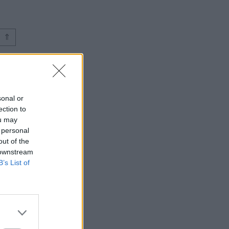
⇑
sonal or
ection to
ou may
 personal
out of the
 downstream
B’s List of