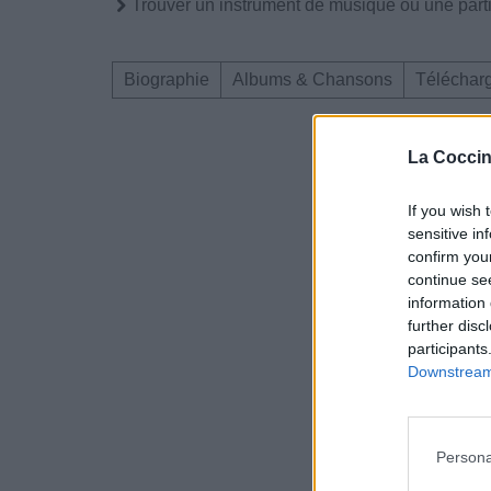
Trouver un instrument de musique ou une partit
Biographie
Albums & Chansons
Téléchar
La Coccin
If you wish 
sensitive in
confirm you
continue se
information 
further disc
participants
Downstream 
Persona