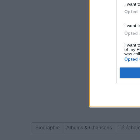
I want t
Opted 
I want t
Opted 
I want t
of my P
was col
Opted 
Biographie
Albums & Chansons
Téléchar