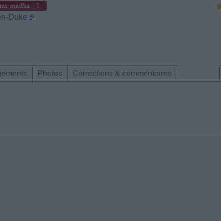
0
en-Duke
gements
Photos
Corrections & commentaires