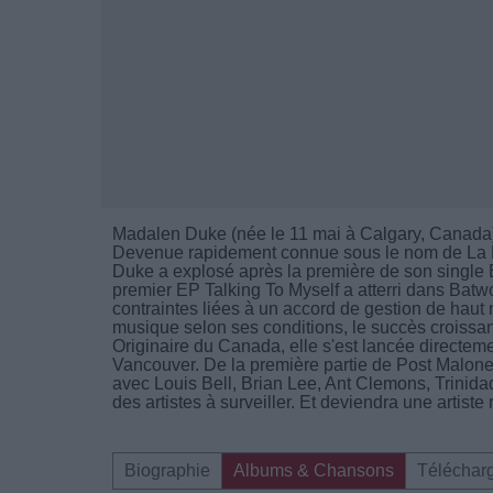
Madalen Duke (née le 11 mai à Calgary, Canada)
Devenue rapidement connue sous le nom de La 
Duke a explosé après la première de son single
premier EP Talking To Myself a atterri dans B
contraintes liées à un accord de gestion de haut
musique selon ses conditions, le succès croissa
Originaire du Canada, elle s'est lancée directeme
Vancouver. De la première partie de Post Malone
avec Louis Bell, Brian Lee, Ant Clemons, Trinid
des artistes à surveiller. Et deviendra une artis
Biographie
Albums & Chansons
Téléchar