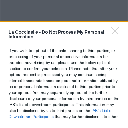
La Coccinelle -
Do Not Process My Personal
Information
If you wish to opt-out of the sale, sharing to third parties, or
processing of your personal or sensitive information for
Publié par
Camille MMIII
le 17 juillet
29556
5
5
7
targeted advertising by us, please use the below opt-out
2024 à 8h18.
section to confirm your selection. Please note that after your
opt-out request is processed you may continue seeing
Chanteurs :
Yseult
,
Pabllo Vittar
,
interest-based ads based on personal information utilized by
Sevdaliza
us or personal information disclosed to third parties prior to
Albums :
ALIBI [Single]
your opt-out. You may separately opt-out of the further
disclosure of your personal information by third parties on the
IAB’s list of downstream participants. This information may
also be disclosed by us to third parties on the
IAB’s List of
Paroles + Traduction
Téléchargement
Vidéos
⇑
Downstream Participants
that may further disclose it to other
Commentaires
third parties.