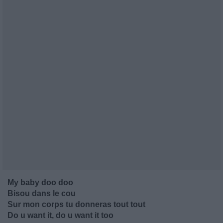
My baby doo doo
Bisou dans le cou
Sur mon corps tu donneras tout tout
Do u want it, do u want it too