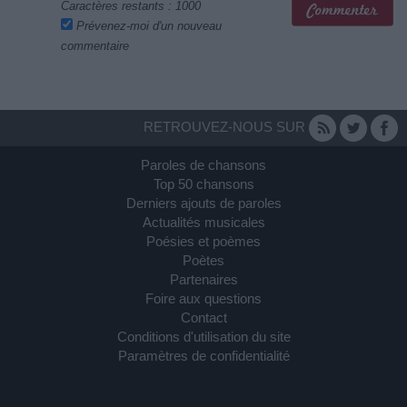
Caractères restants :
1000
Prévenez-moi d'un nouveau
commentaire
RETROUVEZ-NOUS SUR
Paroles de chansons
Top 50 chansons
Derniers ajouts de paroles
Actualités musicales
Poésies et poèmes
Poètes
Partenaires
Foire aux questions
Contact
Conditions d'utilisation du site
Paramètres de confidentialité