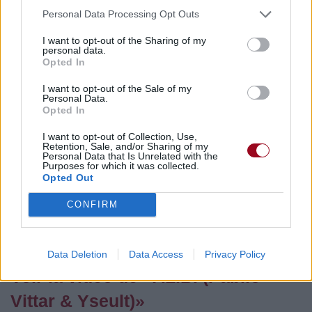
Personal Data Processing Opt Outs
I want to opt-out of the Sharing of my
personal data.
Pour prolonger le plaisir musical :
Opted In
Vous aimez chanter, apprenez la guitare chez
I want to opt-out of the Sale of my
Télécharger légalement les MP3 sur
Personal Data.
Opted In
Télécharger légalement les MP3 ou trouver le CD sur
I want to opt-out of Collection, Use,
Trouver des vinyles et des CD sur
Retention, Sale, and/or Sharing of my
Personal Data that Is Unrelated with the
Trouver un instrument de musique ou une partition au
Purposes for which it was collected.
meilleur prix sur
Opted Out
CONFIRM
Paroles + Traduction
Téléchargement
Vidéos
⇑
Commentaires
Data Deletion
Data Access
Privacy Policy
Voir la vidéo de «ALIBI (Pabllo
Vittar & Yseult)»