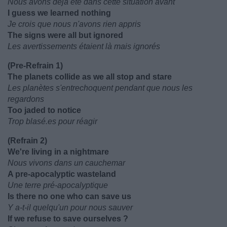
Nous avons déjà été dans cette situation avant
I guess we learned nothing
Je crois que nous n'avons rien appris
The signs were all but ignored
Les avertissements étaient là mais ignorés
(Pre-Refrain 1)
The planets collide as we all stop and stare
Les planètes s'entrechoquent pendant que nous les
regardons
Too jaded to notice
Trop blasé.es pour réagir
(Refrain 2)
We're living in a nightmare
Nous vivons dans un cauchemar
A pre-apocalyptic wasteland
Une terre pré-apocalyptique
Is there no one who can save us
Y a-t-il quelqu'un pour nous sauver
If we refuse to save ourselves ?