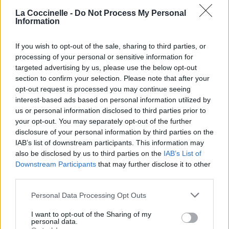
Nos meilleures intentions nous conduisent vers l'Enfer
La Coccinelle -
Do Not Process My Personal
And you will see me there when they tighten the noose
Information
Et vous m'y verrez quand ils serreront la corde
I deserve this just like the rest of you
If you wish to opt-out of the sale, sharing to third parties, or
Je le mérite autant que vous
processing of your personal or sensitive information for
targeted advertising by us, please use the below opt-out
section to confirm your selection. Please note that after your
opt-out request is processed you may continue seeing
interest-based ads based on personal information utilized by
us or personal information disclosed to third parties prior to
your opt-out. You may separately opt-out of the further
disclosure of your personal information by third parties on the
IAB’s list of downstream participants. This information may
also be disclosed by us to third parties on the
IAB’s List of
Downstream Participants
that may further disclose it to other
third parties.
Personal Data Processing Opt Outs
I want to opt-out of the Sharing of my
personal data.