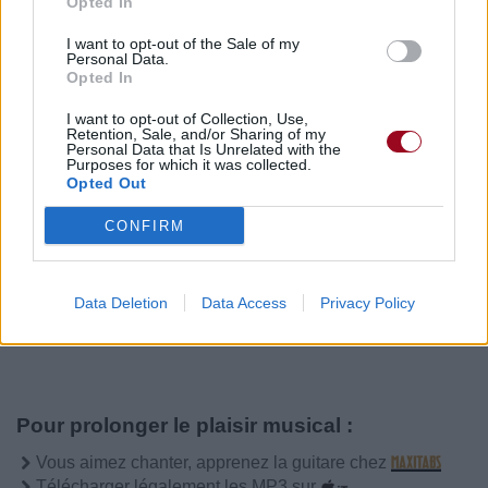
Opted In
I want to opt-out of the Sale of my
Personal Data.
Publié par
>LyneSG_
le 17 juillet 2024 à
5416
2
2
5
Opted In
8h57.
I want to opt-out of Collection, Use,
Retention, Sale, and/or Sharing of my
Chanteurs :
Polaris
Personal Data that Is Unrelated with the
Purposes for which it was collected.
Albums :
Fatalism
Opted Out
CONFIRM
Paroles + Traduction
Téléchargement
Vidéos
⇑
Data Deletion
Data Access
Privacy Policy
Commentaires
Pour prolonger le plaisir musical :
Vous aimez chanter, apprenez la guitare chez
Télécharger légalement les MP3 sur