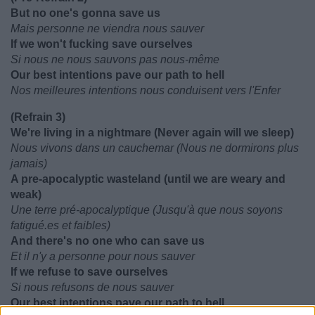
But no one's gonna save us
Mais personne ne viendra nous sauver
If we won't fucking save ourselves
Si nous ne nous sauvons pas nous-même
Our best intentions pave our path to hell
Nos meilleures intentions nous conduisent vers l'Enfer
(Refrain 3)
We're living in a nightmare (Never again will we sleep)
Nous vivons dans un cauchemar (Nous ne dormirons plus
jamais)
A pre-apocalyptic wasteland (until we are weary and
weak)
Une terre pré-apocalyptique (Jusqu'à que nous soyons
fatigué.es et faibles)
And there's no one who can save us
Et il n'y a personne pour nous sauver
If we refuse to save ourselves
Si nous refusons de nous sauver
Our best intentions pave our path to hell