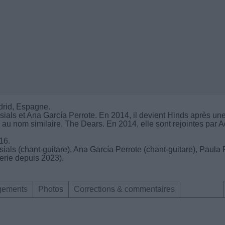
drid, Espagne.
sials et Ana García Perrote. En 2014, il devient Hinds après un
 au nom similaire, The Dears. En 2014, elle sont rejointes par 
16.
als (chant-guitare), Ana García Perrote (chant-guitare), Paula 
erie depuis 2023).
gements
Photos
Corrections & commentaires