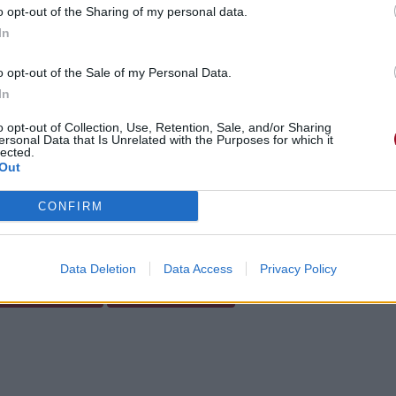
o opt-out of the Sharing of my personal data.
In
o opt-out of the Sale of my Personal Data.
In
o opt-out of Collection, Use, Retention, Sale, and/or Sharing
ersonal Data that Is Unrelated with the Purposes for which it
lected.
Out
CONFIRM
gements
Photos
Corrections & commentaires
Data Deletion
Data Access
Privacy Policy
cette traduction
Corriger une erreur