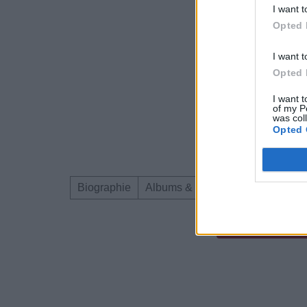
I want t
Opted 
I want t
Opted 
I want t
of my P
was col
Opted 
Biographie
Albums & Chansons
Téléchar
Dire «merci» pour 