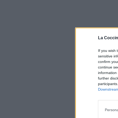
La Coccin
If you wish 
sensitive in
confirm you
continue se
information 
further disc
participants
Downstream 
Persona