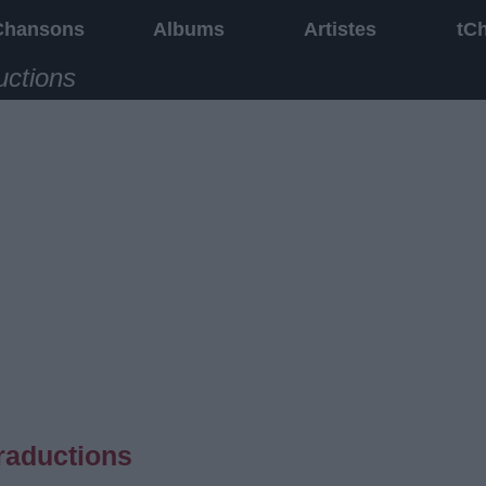
Chansons
Albums
Artistes
tC
uctions
raductions