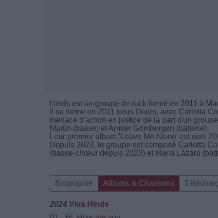
Hinds est un groupe de rock formé en 2011 à Ma
Il se forme en 2011 sous Deers, avec Carlotta Co
menace d'action en justice de la part d'un groupe
Martín (basse) et Amber Grimbergen (batterie).
Leur premier album 'Leave Me Alone' est sorti 20
Depuis 2023, le groupe est composé Carlotta Cosi
(basse-chœur depuis 2023) et Maria Lázaro (batt
Biographie
Albums & Chansons
Téléchar
2024
Viva Hinds
01.
Hi, How are you