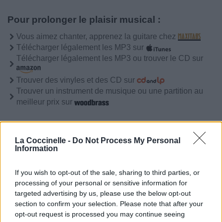
Pour prolonger le plaisir musical :
Vous aimez chanter, apprenez la guitare chez
Télécharger légalement les MP3 sur
Télécharger légalement les MP3 ou trouver le CD sur
Trouver des vinyles et des CD sur
Trouver un instrument de musique ou une partition au
meilleur prix sur
Paroles
Téléchargement
Vidéos
⇑
La Coccinelle -
Do Not Process My Personal
Information
Commentaires
If you wish to opt-out of the sale, sharing to third parties, or
Voir la vidéo de «Ma Délivrance»
processing of your personal or sensitive information for
targeted advertising by us, please use the below opt-out
section to confirm your selection. Please note that after your
opt-out request is processed you may continue seeing