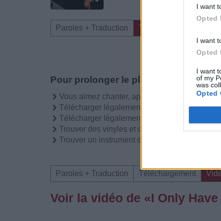
I want t
Opted 
Paroles + Traduction
Téléchargement
Vid
I want t
Opted 
I want t
of my P
Pour prolonger le plaisir musical :
was col
Opted 
Vous aimez chanter, apprenez la guitare chez
Télécharger légalement les MP3 sur
Télécharger légalement les MP3 ou trouver l
Trouver des vinyles et des CD sur
Trouver un instrument de musique ou une partit
Paroles + Traduction
Téléchargement
Vid
Voir la vidéo de «I Only Have