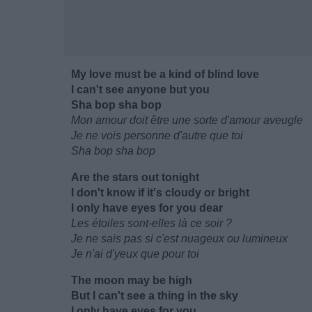
My love must be a kind of blind love
I can't see anyone but you
Sha bop sha bop
Mon amour doit être une sorte d'amour aveugle
Je ne vois personne d'autre que toi
Sha bop sha bop
Are the stars out tonight
I don't know if it's cloudy or bright
I only have eyes for you dear
Les étoiles sont-elles là ce soir ?
Je ne sais pas si c'est nuageux ou lumineux
Je n'ai d'yeux que pour toi
The moon may be high
But I can't see a thing in the sky
I only have eyes for you