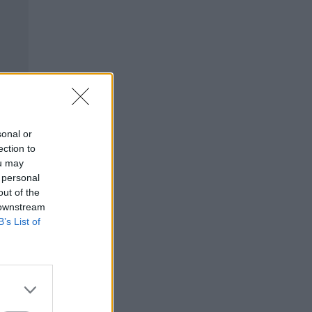
sonal or
ection to
ou may
 personal
out of the
 downstream
B’s List of