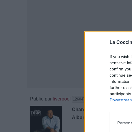
La Coccin
If you wish 
sensitive in
confirm you
continue se
information 
further disc
participants
Publié par
liverpool
le 24 sep
126047
4
5
7
Downstream 
Chanteurs :
Sacha Distel
Albums :
But Beautiful
Persona