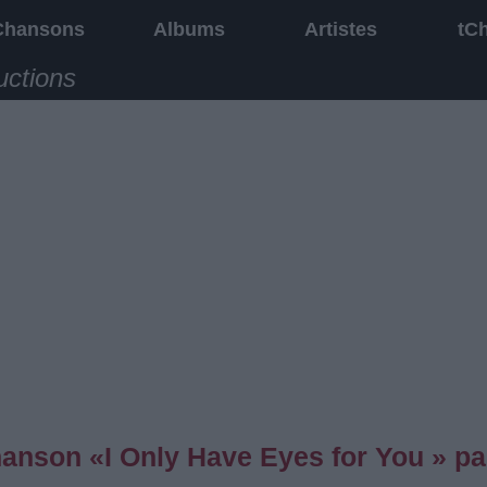
Chansons
Albums
Artistes
tC
uctions
chanson «I Only Have Eyes for You » pa