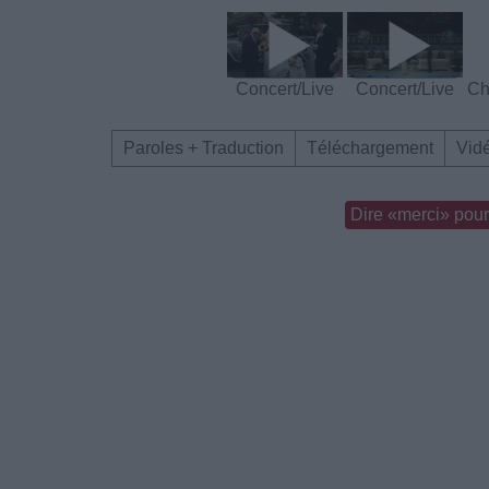
Concert/Live
Concert/Live
Ch
Paroles + Traduction
Téléchargement
Vid
Dire «merci» pour 