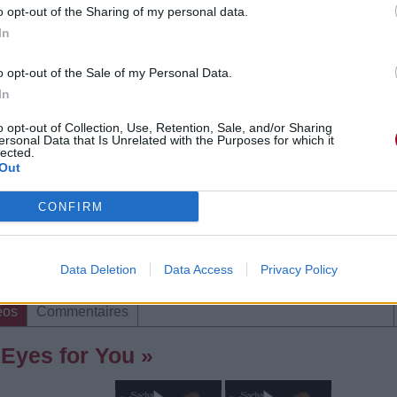
o opt-out of the Sharing of my personal data.
In
éos
Commentaires
o opt-out of the Sale of my Personal Data.
In
o opt-out of Collection, Use, Retention, Sale, and/or Sharing
ersonal Data that Is Unrelated with the Purposes for which it
lected.
Out
CONFIRM
e CD sur
ion au meilleur prix sur
Data Deletion
Data Access
Privacy Policy
éos
Commentaires
 Eyes for You »