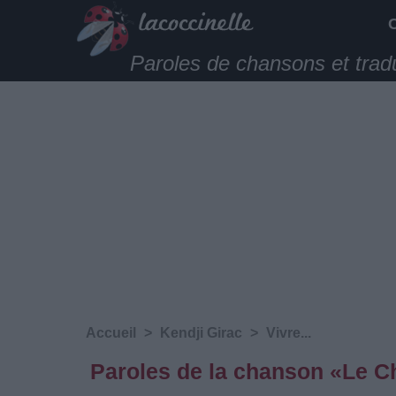
Paroles de chansons et trad
Accueil
>
‎Kendji‬ Girac
>
Vivre...
Paroles de la chanson «Le Cho