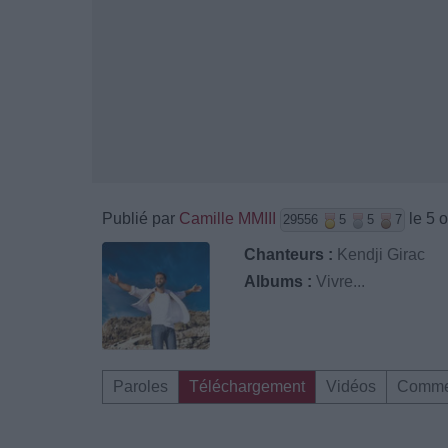
Publié par
Camille MMIII
le 5 
29556
5
5
7
Chanteurs :
‎Kendji‬ Girac
Albums :
Vivre...
Paroles
Téléchargement
Vidéos
Comme