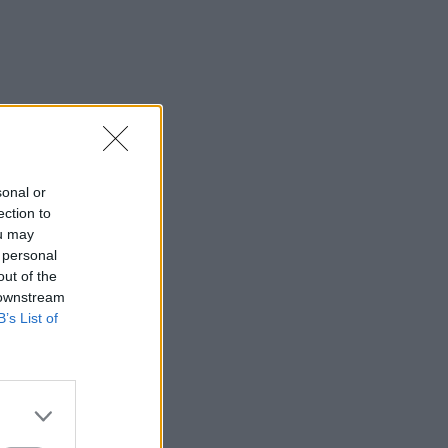
sonal or
ection to
ou may
 personal
out of the
 downstream
B’s List of