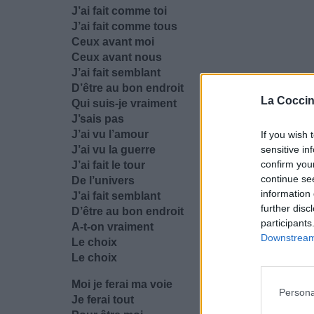
J’ai fait comme toi
J’ai fait comme tous
Ceux avant moi
Ceux avant nous
J’ai fait semblant
D’être au bon endroit
La Coccin
Qui suis-je vraiment
J’sais pas
J’ai vu l’amour
If you wish 
J’ai vu la guerre
sensitive in
confirm you
J’ai fait le tour
continue se
De l’univers
information 
J’ai fait semblant
further disc
D’être au bon endroit
participants
A-t-on vraiment
Downstream 
Le choix
Le choix
Moi je ferai ma voie
Persona
Je ferai tout