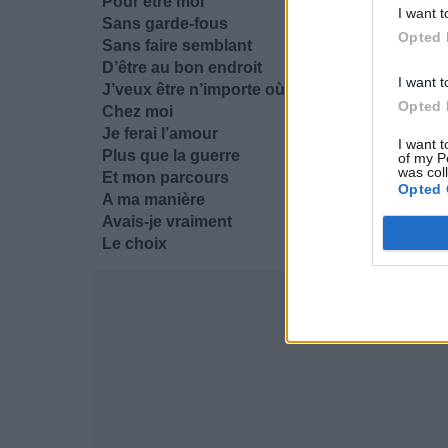
Pour être moi
I want t
Sans garde-fous
Opted 
Sans faire semblant
D’être au bon endroit
I want t
J’veux être n’importe où
Opted 
Chez moi
Je ferai l’amour
I want t
Plus que la guerre
of my P
was col
Et mon parcours
Opted 
A ma manière
Avais-je vraiment
Le choix