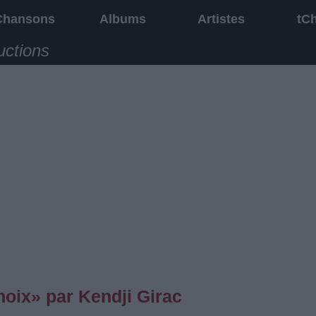
Chansons
Albums
Artistes
tC
uctions
ix» par ‎Kendji‬ Girac