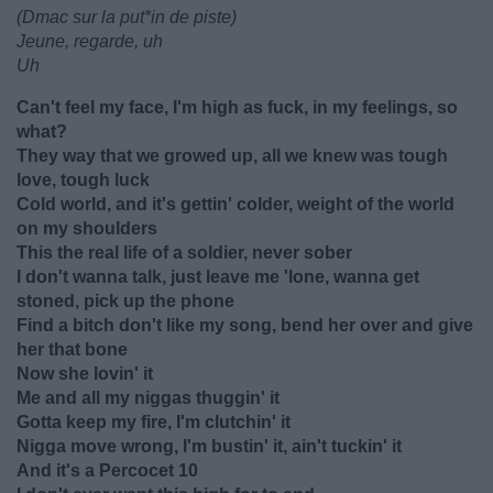
(Dmac sur la put*in de piste)
Jeune, regarde, uh
Uh
Can't feel my face, I'm high as fuck, in my feelings, so
what?
They way that we growed up, all we knew was tough
love, tough luck
Cold world, and it's gettin' colder, weight of the world
on my shoulders
This the real life of a soldier, never sober
I don't wanna talk, just leave me 'lone, wanna get
stoned, pick up the phone
Find a bitch don't like my song, bend her over and give
her that bone
Now she lovin' it
Me and all my niggas thuggin' it
Gotta keep my fire, I'm clutchin' it
Nigga move wrong, I'm bustin' it, ain't tuckin' it
And it's a Percocet 10