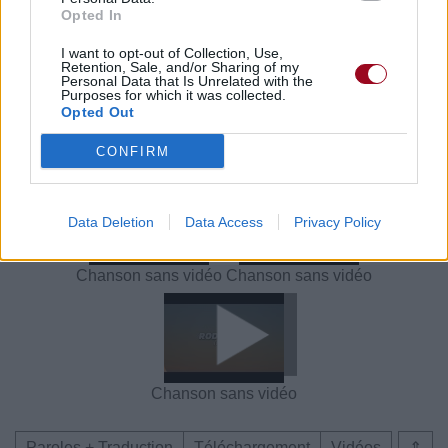
Opted In
I want to opt-out of Collection, Use,
Paroles + Traduction
Téléchargement
Vidéos
⇑
Retention, Sale, and/or Sharing of my
Personal Data that Is Unrelated with the
Purposes for which it was collected.
Commentaires
Opted Out
Voir la vidéo de «D.A.R.E.»
CONFIRM
Data Deletion
Data Access
Privacy Policy
Chanson sans vidéo
Chanson sans vidéo
Chanson sans vidéo
Paroles + Traduction
Téléchargement
Vidéos
⇑