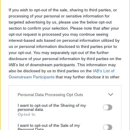
Chanteurs :
Rode Wave
If you wish to opt-out of the sale, sharing to third parties, or
Albums :
Last Lap
processing of your personal or sensitive information for
targeted advertising by us, please use the below opt-out
section to confirm your selection. Please note that after your
opt-out request is processed you may continue seeing
interest-based ads based on personal information utilized by
Paroles + Traduction
Téléchargement
Vidéos
⇑
us or personal information disclosed to third parties prior to
Commentaires
your opt-out. You may separately opt-out of the further
disclosure of your personal information by third parties on the
IAB’s list of downstream participants. This information may
also be disclosed by us to third parties on the
IAB’s List of
Downstream Participants
that may further disclose it to other
Pour prolonger le plaisir musical :
third parties.
Vous aimez chanter, apprenez la guitare chez
Personal Data Processing Opt Outs
Télécharger légalement les MP3 sur
Télécharger légalement les MP3 ou trouver le CD sur
I want to opt-out of the Sharing of my
personal data.
Opted In
Trouver des vinyles et des CD sur
Trouver un instrument de musique ou une partition au
I want to opt-out of the Sale of my
meilleur prix sur
Personal Data.