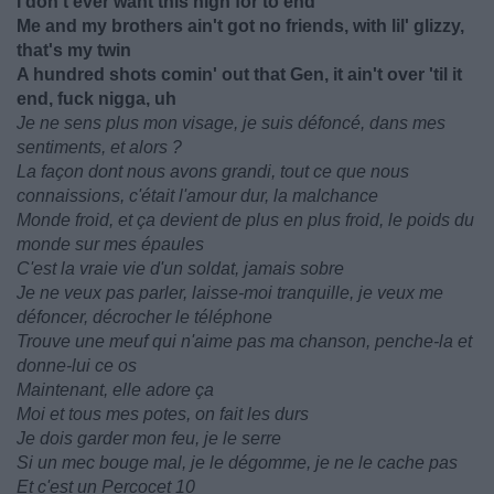
I don't ever want this high for to end
Me and my brothers ain't got no friends, with lil' glizzy,
that's my twin
A hundred shots comin' out that Gen, it ain't over 'til it
end, fuck nigga, uh
Je ne sens plus mon visage, je suis défoncé, dans mes
sentiments, et alors ?
La façon dont nous avons grandi, tout ce que nous
connaissions, c'était l'amour dur, la malchance
Monde froid, et ça devient de plus en plus froid, le poids du
monde sur mes épaules
C'est la vraie vie d'un soldat, jamais sobre
Je ne veux pas parler, laisse-moi tranquille, je veux me
défoncer, décrocher le téléphone
Trouve une meuf qui n'aime pas ma chanson, penche-la et
donne-lui ce os
Maintenant, elle adore ça
Moi et tous mes potes, on fait les durs
Je dois garder mon feu, je le serre
Si un mec bouge mal, je le dégomme, je ne le cache pas
Et c'est un Percocet 10