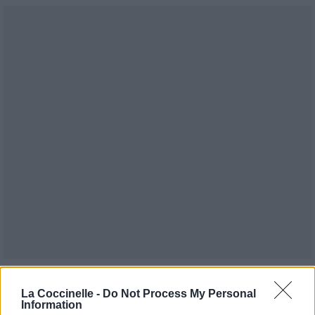
Publié par
KCheu
le 13 octobre 2024 à
55178
3
4
6
La Coccinelle -
Do Not Process My Personal
10h09.
Information