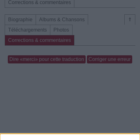
Corrections & commentaires
Biographie
Albums & Chansons
⇑
Téléchargements
Photos
Corrections & commentaires
Dire «merci» pour cette traduction
Corriger une erreur