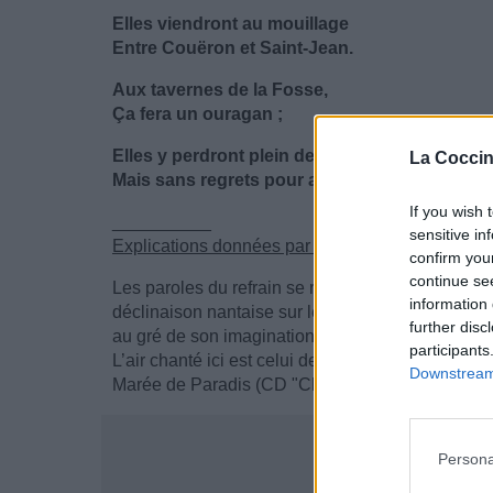
Elles viendront au mouillage
Entre Couëron et Saint-Jean.
Aux tavernes de la Fosse,
Ça fera un ouragan ;
Elles y perdront plein de choses,
La Coccin
Mais sans regrets pour autant.
If you wish 
__________
sensitive in
Explications données par le groupe :
confirm you
continue se
Les paroles du refrain se retrouvent dans de nom
information 
déclinaison nantaise sur le thème du "navire merv
further disc
au gré de son imagination (cf "l’ULM merveilleux"
participants
L’air chanté ici est celui de "M’en revenant de 
Downstream 
Marée de Paradis (CD "Chants de marins en fête
Persona