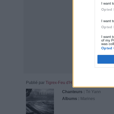
I want t
Opted 
I want t
Opted 
I want t
of my P
was col
Opted 
Publié par
Tigrex-Feu d'Hiver
l
93281
4
4
7
Chanteurs :
Tri Yann
Albums :
Marines