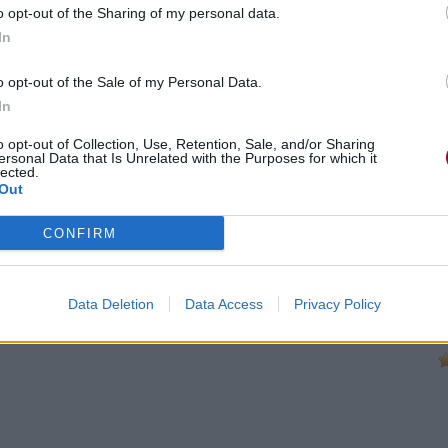
o opt-out of the Sharing of my personal data.
In
o opt-out of the Sale of my Personal Data.
In
o opt-out of Collection, Use, Retention, Sale, and/or Sharing
ersonal Data that Is Unrelated with the Purposes for which it
lected.
Out
CONFIRM
Data Deletion
Data Access
Privacy Policy
e 16 octobre 2024 à 6h39.