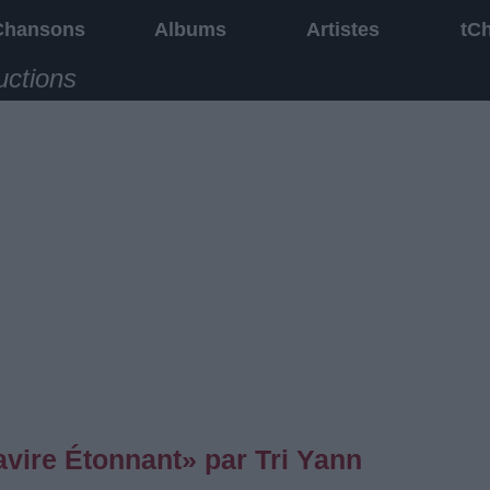
Chansons
Albums
Artistes
tC
uctions
vire Étonnant» par Tri Yann