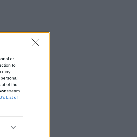
sonal or
ection to
ou may
 personal
out of the
nson
 downstream
B’s List of
and