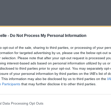
elle -
Do Not Process My Personal Information
to opt-out of the sale, sharing to third parties, or processing of your per
formation for targeted advertising by us, please use the below opt-out s
r selection. Please note that after your opt-out request is processed y
eing interest-based ads based on personal information utilized by us or
breuses chansons de baleiniers ; celles du couplet sont une
disclosed to third parties prior to your opt-out. You may separately opt-
eilleux" qui permettait au meneur de varier et rallonger la cha
losure of your personal information by third parties on the IAB’s list of
 dans l’album le "Pélégrin" de Tri Yann).
. This information may also be disclosed by us to third parties on the
IA
la Rochelle" tel que composé par Patrick Denain du groupe norm
Participants
that may further disclose it to other third parties.
" - Paimpol 1997 - le Chasse-Marée).
l Data Processing Opt Outs