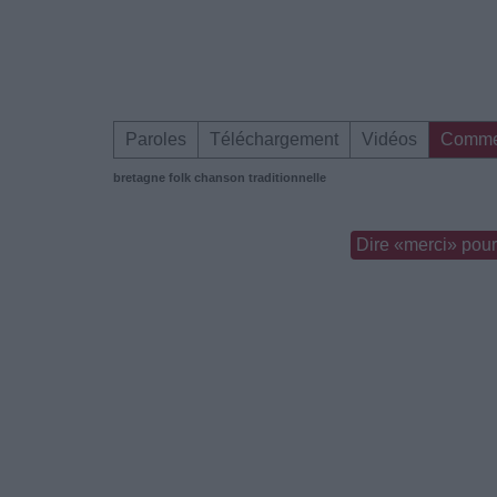
Paroles
Téléchargement
Vidéos
Comme
bretagne
folk
chanson traditionnelle
Dire «merci» pour 