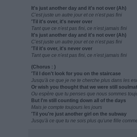
It's just another day and it's not over (Ah)
C'est juste un autre jour et ce n'est pas fini
'Til it's over, it's never over
Tant que ce n'est pas fini, ce n'est jamais fini
It's just another day and it's not over (Ah)
C'est juste un autre jour et ce n'est pas fini
'Til it's over, it's never over
Tant que ce n'est pas fini, ce n'est jamais fini
(Chorus : )
'Til I don't look for you on the staircase
Jusqu'à ce que je ne te cherche plus dans les es
Or wish you thought that we were still soulma
Ou espère que tu penses que nous sommes touj
But I'm still counting down all of the days
Mais je compte toujours les jours
'Til you're just another girl on the subway
Jusqu'à ce que tu ne sois plus qu'une fille comm