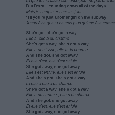
Et que je me fasse confiance pour ne pas dire t
But I'm still counting down all of the days
Mais je compte encore les jours
'Til you're just another girl on the subway
Jusqu'à ce que tu ne sois plus qu'une fille comm
She's got, she's got a way
Elle a, elle a du charme
She's got a way, she's got a way
Elle a une issue, elle a du charme
And she got, she got away
Et elle s'est, elle s'est enfuie
She got away, she got away
Elle s'est enfuie, elle s'est enfuie
And she's got, she's got a way
Et elle a elle a du charme
She's got a way, she's got a way
Elle a du charme , elle a du charme
And she got, she got away
Et elle s'est, elle s'est enfuie
She got away, she got away