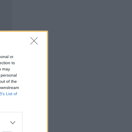
sonal or
ection to
ou may
 personal
out of the
 downstream
B’s List of