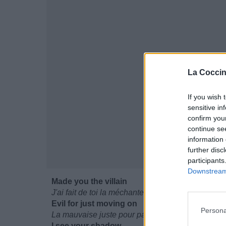
La Coccin
If you wish 
sensitive in
confirm you
continue se
information 
further disc
participants
Downstream 
Made you the villain
J'ai fait de toi la méchante
Evil for just moving on
Persona
La mauvaise juste pour passer à autre chose
I see your shadow