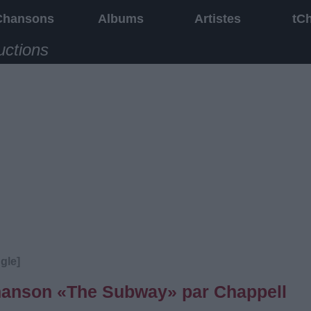
Chansons
Albums
Artistes
tC
uctions
gle]
 chanson «The Subway» par Chappell