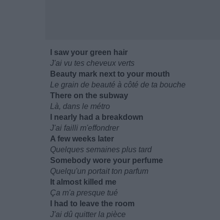
I saw your green hair
J'ai vu tes cheveux verts
Beauty mark next to your mouth
Le grain de beauté à côté de ta bouche
There on the subway
Là, dans le métro
I nearly had a breakdown
J'ai failli m'effondrer
A few weeks later
Quelques semaines plus tard
Somebody wore your perfume
Quelqu'un portait ton parfum
It almost killed me
Ça m'a presque tué
I had to leave the room
J'ai dû quitter la pièce