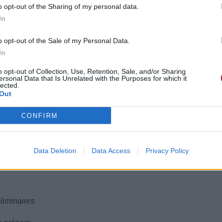
o opt-out of the Sharing of my personal data.
In
o opt-out of the Sale of my Personal Data.
g ain't gone
In
timent n'est pas parti
an
o opt-out of Collection, Use, Retention, Sale, and/or Sharing
askatchewan
ersonal Data that Is Unrelated with the Purposes for which it
lected.
Out
CONFIRM
Data Deletion
Data Access
Privacy Policy
éliminaires