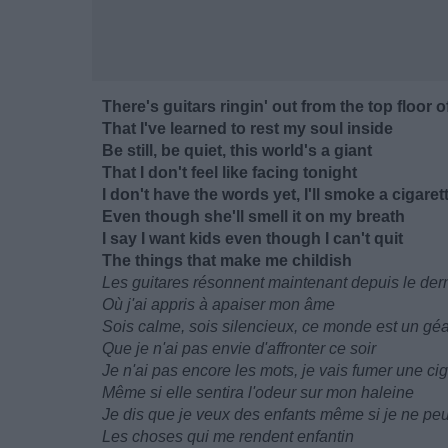
There's guitars ringin' out from the top floor 
That I've learned to rest my soul inside
Be still, be quiet, this world's a giant
That I don't feel like facing tonight
I don't have the words yet, I'll smoke a cigaret
Even though she'll smell it on my breath
I say I want kids even though I can't quit
The things that make me childish
Les guitares résonnent maintenant depuis le der
Où j'ai appris à apaiser mon âme
Sois calme, sois silencieux, ce monde est un gé
Que je n'ai pas envie d'affronter ce soir
Je n'ai pas encore les mots, je vais fumer une cig
Même si elle sentira l'odeur sur mon haleine
Je dis que je veux des enfants même si je ne peu
Les choses qui me rendent enfantin