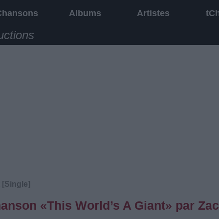
Chansons
Albums
Artistes
tC
uctions
 [Single]
chanson «This World’s A Giant» par Za