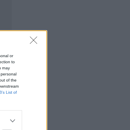
sonal or
ection to
ou may
 personal
out of the
 downstream
B’s List of