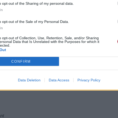
e
o opt-out of the Sharing of my personal data.
le voleur de joie
In
es enfants ont besoin d'être nourris
o opt-out of the Sale of my Personal Data.
es enfants ont besoin d'être nourris
In
o opt-out of Collection, Use, Retention, Sale, and/or Sharing
ersonal Data that Is Unrelated with the Purposes for which it
lected.
Out
CONFIRM
Data Deletion
Data Access
Privacy Policy
mmet de cette maison
ant