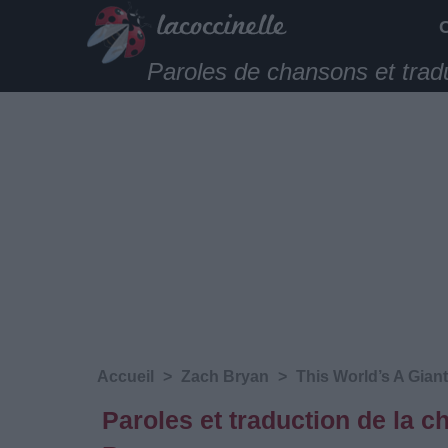
Paroles de chansons et trad
Accueil
>
Zach Bryan
>
This World’s A Giant
Paroles et traduction de la 