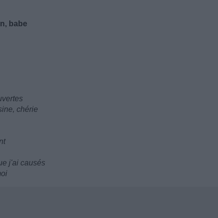
en, babe
uvertes
sine, chérie
nt
ue j'ai causés
moi