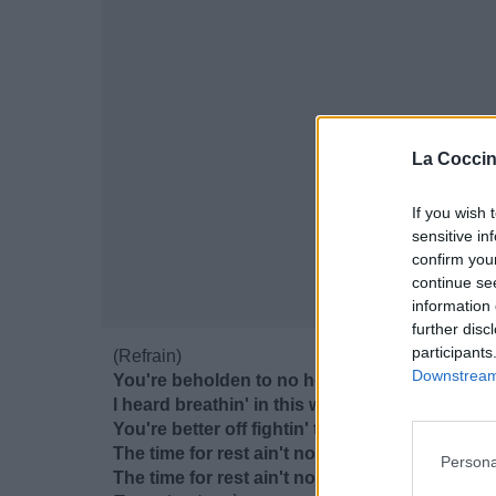
La Coccin
If you wish 
sensitive in
confirm you
continue se
information 
further disc
participants
(Refrain)
Downstream 
You're beholden to no holders, boy
I heard breathin' in this world is the thief of jo
You're better off fightin' than you are dead
The time for rest ain't now 'cause the kids ne
Persona
The time for rest ain't now 'cause the kids ne