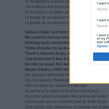
Tu ne tiendras à aucun autre garçon sans attach
I want t
J'ai entendu dire que respirer dans ce monde est 
Opted 
Tu es mieux à te battre qu'à être mort
Le temps de se reposer n'est pas maintenant car l
I want t
Le temps de se reposer n'est pas maintenant car l
Opted 
Guitars ringin' out from the top of that house
I want t
We used to rest our souls inside
of my P
was col
Nothing lasts, memories pass
Opted 
Think of home on an August night
There's reasons to go, reasons to stay
Just know you'll fear it all anyway
Be still, be quiet, this world's a giant
Maybe there's a little bit left to save
Les guitares résonnent maintenant depuis le so
Où nous avions l'habitude d'apaiser nos âmes
Rien ne dure, les souvenirs passent
Je pense à la maison lors d'une nuit d'août
Il y a des raisons de partir, des raisons de rester
Sache juste que tu craindras tout de toute façon
Sois calme, sois silencieux, ce monde est un gé