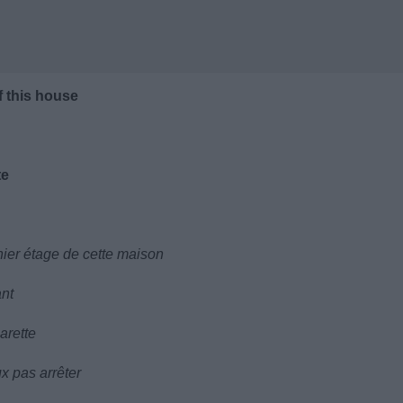
of this house
te
nier étage de cette maison
ant
arette
x pas arrêter