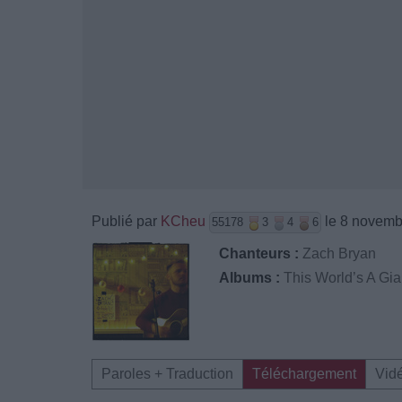
Publié par
KCheu
le 8 novemb
55178
3
4
6
Chanteurs :
Zach Bryan
Albums :
This World’s A Gia
Paroles + Traduction
Téléchargement
Vid