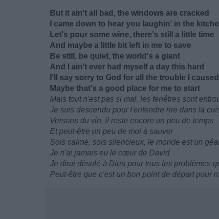
But it ain't all bad, the windows are cracked
I came down to hear you laughin' in the kitch
Let's pour some wine, there's still a little timе
And maybe a little bit left in mе to save
Be still, be quiet, the world's a giant
And I ain't ever had myself a day this hard
I'll say sorry to God for all the trouble I caused
Maybe that's a good place for me to start
Mais tout n'est pas si mal, les fenêtres sont entro
Je suis descendu pour t'entendre rire dans la cui
Versons du vin, il reste encore un peu de temps
Et peut-être un peu de moi à sauver
Sois calme, sois silencieux, le monde est un géa
Je n'ai jamais eu le cœur de David
Je dirai désolé à Dieu pour tous les problèmes q
Peut-être que c'est un bon point de départ pour 