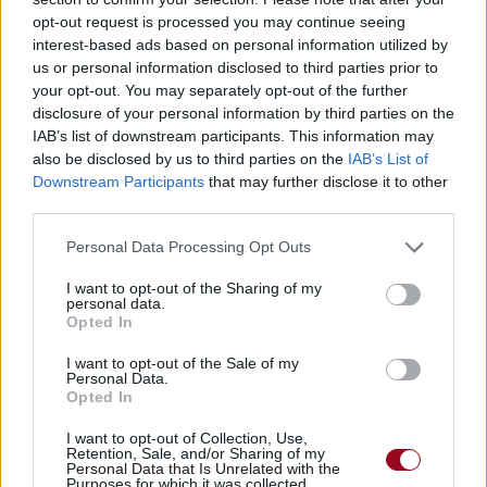
opt-out request is processed you may continue seeing
interest-based ads based on personal information utilized by
Paroles + Traduction
Téléchargement
Vidéos
⇑
us or personal information disclosed to third parties prior to
your opt-out. You may separately opt-out of the further
Commentaires
disclosure of your personal information by third parties on the
IAB’s list of downstream participants. This information may
also be disclosed by us to third parties on the
IAB’s List of
Downstream Participants
that may further disclose it to other
third parties.
Pour prolonger le plaisir musical :
Personal Data Processing Opt Outs
Vous aimez chanter, apprenez la guitare chez
Télécharger légalement les MP3 sur
I want to opt-out of the Sharing of my
Télécharger légalement les MP3 ou trouver le CD sur
personal data.
Opted In
Trouver des vinyles et des CD sur
I want to opt-out of the Sale of my
Trouver un instrument de musique ou une partition au
Personal Data.
meilleur prix sur
Opted In
I want to opt-out of Collection, Use,
Retention, Sale, and/or Sharing of my
Personal Data that Is Unrelated with the
Paroles + Traduction
Téléchargement
Vidéos
⇑
Purposes for which it was collected.