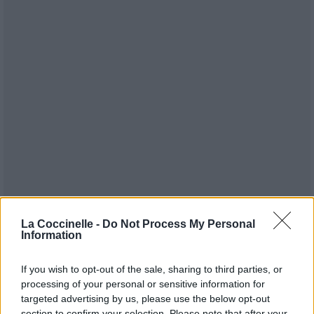
La Coccinelle -
Do Not Process My Personal
Publié par
Reggaemusic
le 1er
21082
3
4
6
Information
décembre 2024 à 7h54.
Chanteurs :
Simply Red
If you wish to opt-out of the sale, sharing to third parties, or
processing of your personal or sensitive information for
Albums :
Home
targeted advertising by us, please use the below opt-out
section to confirm your selection. Please note that after your