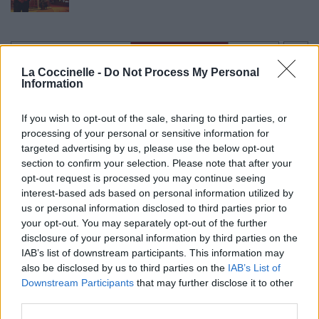
Paroles + Traduction
Téléchargement
Vidéos
⇑
La Coccinelle -
Do Not Process My Personal
Commentaires
Information
If you wish to opt-out of the sale, sharing to third parties, or
processing of your personal or sensitive information for
targeted advertising by us, please use the below opt-out
Pour prolonger le plaisir musical :
section to confirm your selection. Please note that after your
Vous aimez chanter, apprenez la guitare chez
opt-out request is processed you may continue seeing
Télécharger légalement les MP3 sur
interest-based ads based on personal information utilized by
Télécharger légalement les MP3 ou trouver le CD sur
us or personal information disclosed to third parties prior to
your opt-out. You may separately opt-out of the further
disclosure of your personal information by third parties on the
Trouver des vinyles et des CD sur
IAB’s list of downstream participants. This information may
Trouver un instrument de musique ou une partition au
also be disclosed by us to third parties on the
IAB’s List of
meilleur prix sur
Downstream Participants
that may further disclose it to other
third parties.
Paroles + Traduction
Téléchargement
Vidéos
⇑