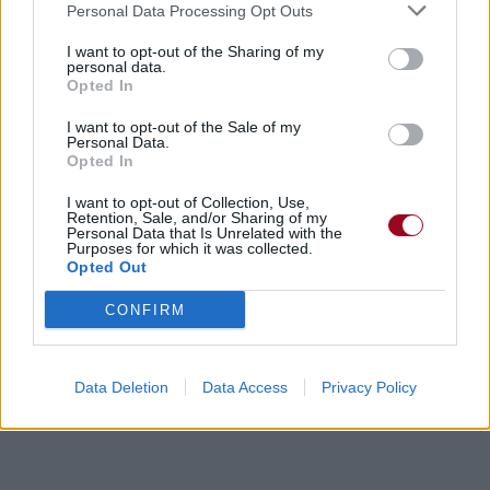
Personal Data Processing Opt Outs
Commentaires
I want to opt-out of the Sharing of my
personal data.
Voir la vidéo de «Coles Corner»
Opted In
I want to opt-out of the Sale of my
Personal Data.
Opted In
I want to opt-out of Collection, Use,
Retention, Sale, and/or Sharing of my
Concert/Live
Concert/Live
Concert/Live
Personal Data that Is Unrelated with the
Purposes for which it was collected.
Opted Out
Paroles + Traduction
Téléchargement
Vidéos
⇑
CONFIRM
Commentaires
Data Deletion
Data Access
Privacy Policy
Dire «merci» pour cette traduction
Corriger une erreur