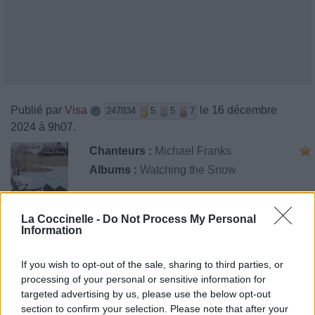
Publié par
Visa
le 16 décembre
247834
5
5
7
2024 à 9h07.
Chanteurs :
Michael Franks
Albums :
Watching the Snow
La Coccinelle -
Do Not Process My Personal
Information
Paroles + Traduction
Téléchargement
Vidéos
⇑
Commentaires
If you wish to opt-out of the sale, sharing to third parties, or
processing of your personal or sensitive information for
targeted advertising by us, please use the below opt-out
section to confirm your selection. Please note that after your