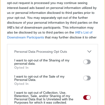
opt-out request is processed you may continue seeing
Pour prolonger le plaisir musical :
interest-based ads based on personal information utilized by
us or personal information disclosed to third parties prior to
Vous aimez chanter, apprenez la guitare chez
your opt-out. You may separately opt-out of the further
Télécharger légalement les MP3 sur
disclosure of your personal information by third parties on the
Télécharger légalement les MP3 ou trouver le CD sur
IAB’s list of downstream participants. This information may
also be disclosed by us to third parties on the
IAB’s List of
Trouver des vinyles et des CD sur
Downstream Participants
that may further disclose it to other
Trouver un instrument de musique ou une partition au
third parties.
meilleur prix sur
Personal Data Processing Opt Outs
I want to opt-out of the Sharing of my
Paroles + Traduction
Téléchargement
Vidéos
⇑
personal data.
Opted In
Commentaires
I want to opt-out of the Sale of my
Personal Data.
Voir la vidéo de «Island
Opted In
Christmas»
I want to opt-out of Collection, Use,
Retention, Sale, and/or Sharing of my
Personal Data that Is Unrelated with the
Purposes for which it was collected.