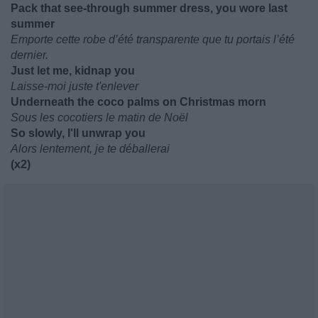
Pack that see-through summer dress, you wore last
summer
Emporte cette robe d’été transparente que tu portais l’été
dernier.
Just let me, kidnap you
Laisse-moi juste t'enlever
Underneath the coco palms on Christmas morn
Sous les cocotiers le matin de Noël
So slowly, I'll unwrap you
Alors lentement, je te déballerai
(x2)