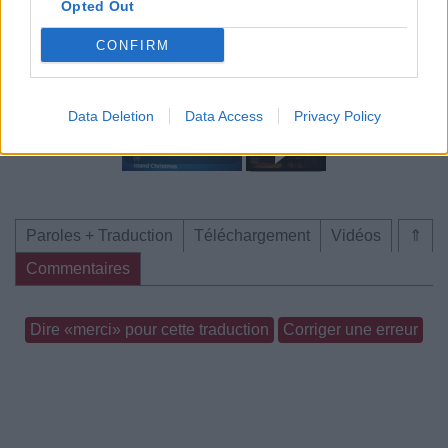
Opted Out
CONFIRM
Chanson sans vidéo
Chanson sans vidéo
Data Deletion
Data Access
Privacy Policy
Paroles + Traduction
Téléchargement
Vidéos
⇑
Commentaires
Dire «merci» pour cette traduction
Corriger une erreur