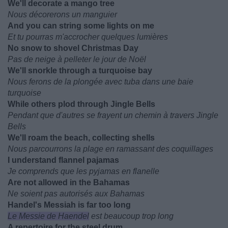
We'll decorate a mango tree
Nous décorerons un manguier
And you can string some lights on me
Et tu pourras m'accrocher quelques lumières
No snow to shovel Christmas Day
Pas de neige à pelleter le jour de Noël
We'll snorkle through a turquoise bay
Nous ferons de la plongée avec tuba dans une baie
turquoise
While others plod through Jingle Bells
Pendant que d'autres se frayent un chemin à travers Jingle
Bells
We'll roam the beach, collecting shells
Nous parcourrons la plage en ramassant des coquillages
I understand flannel pajamas
Je comprends que les pyjamas en flanelle
Are not allowed in the Bahamas
Ne soient pas autorisés aux Bahamas
Handel's Messiah is far too long
Le Messie de Haendel
est beaucoup trop long
A repertoire for the steel drum