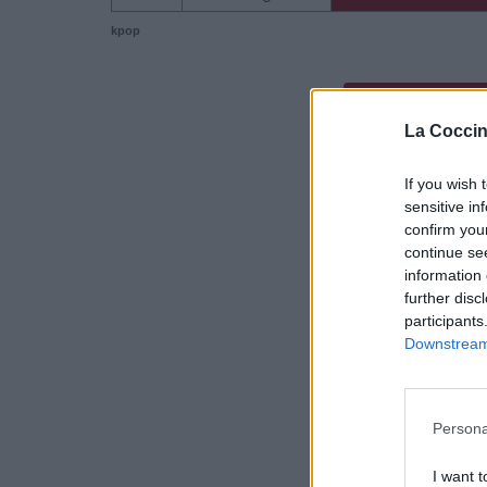
kpop
Dire «merci» pour 
La Coccin
If you wish 
sensitive in
confirm you
continue se
information 
further disc
participants
Downstream 
Persona
I want t