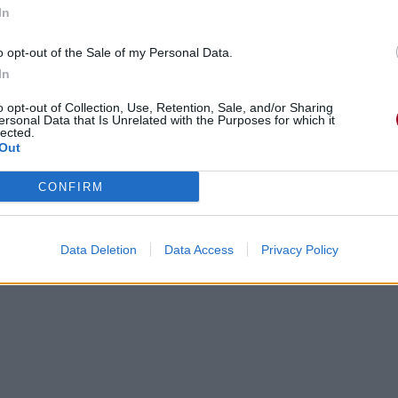
In
o opt-out of the Sale of my Personal Data.
In
o opt-out of Collection, Use, Retention, Sale, and/or Sharing
ersonal Data that Is Unrelated with the Purposes for which it
lected.
Out
CONFIRM
Data Deletion
Data Access
Privacy Policy