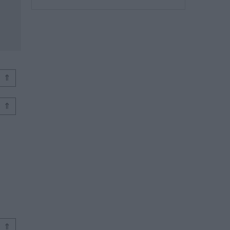
⇑
⇑
⇑