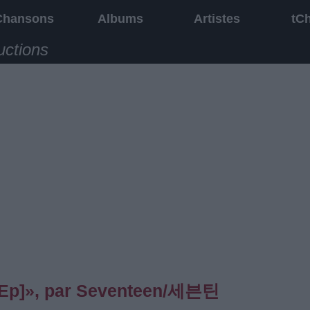
Chansons
Albums
Artistes
tC
uctions
[Ep]», par Seventeen/세븐틴