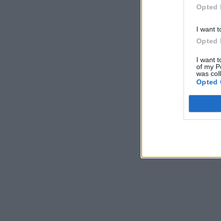
Opted 
I want t
Opted 
I want t
of my P
was col
Opted 