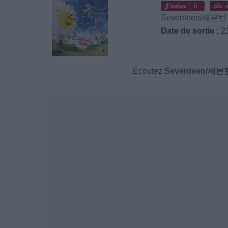
0
Seventeen/세븐틴
Date de sortie :
23
Écoutez
Seventeen/세븐