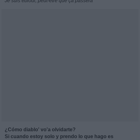
Je suis ébloui, peut-être que ça passera
¿Cómo diablo' vo'a olvidarte?
Si cuando estoy solo y prendo lo que hago es