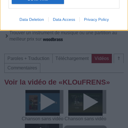
Vous aimez chanter, apprenez la guitare chez
Télécharger légalement les MP3 sur
Télécharger légalement les MP3 ou trouver le CD sur
Data Deletion
Data Access
Privacy Policy
Trouver des vinyles et des CD sur
Trouver un instrument de musique ou une partition au
meilleur prix sur
Paroles + Traduction
Téléchargement
Vidéos
⇑
Commentaires
Voir la vidéo de «KLOuFRENS»
Chanson sans vidéo
Chanson sans vidéo