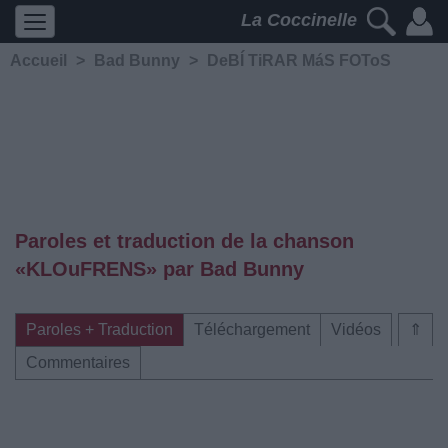
La Coccinelle
Accueil
>
Bad Bunny
>
DeBÍ TiRAR MáS FOToS
Paroles et traduction de la chanson
«KLOuFRENS» par Bad Bunny
Paroles + Traduction
Téléchargement
Vidéos
⇑
Commentaires