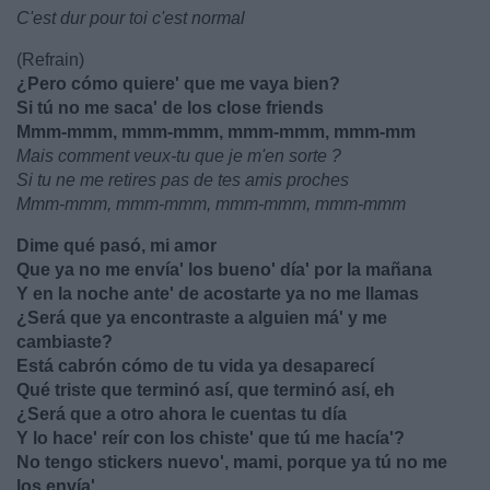
C'est dur pour toi c'est normal
(Refrain)
¿Pero cómo quiere' que me vaya bien?
Si tú no me saca' de los close friends
Mmm-mmm, mmm-mmm, mmm-mmm, mmm-mm
Mais comment veux-tu que je m'en sorte ?
Si tu ne me retires pas de tes amis proches
Mmm-mmm, mmm-mmm, mmm-mmm, mmm-mmm
Dime qué pasó, mi amor
Que ya no me envía' los bueno' día' por la mañana
Y en la noche ante' de acostarte ya no me llamas
¿Será que ya encontraste a alguien má' y me
cambiaste?
Está cabrón cómo de tu vida ya desaparecí
Qué triste que terminó así, que terminó así, eh
¿Será que a otro ahora le cuentas tu día
Y lo hace' reír con los chiste' que tú me hacía'?
No tengo stickers nuevo', mami, porque ya tú no me
los envía'