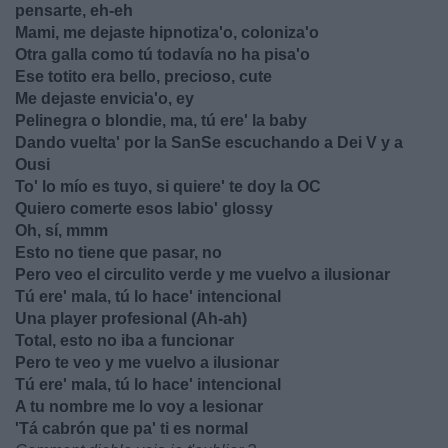
pensarte, eh-eh
Mami, me dejaste hipnotiza'o, coloniza'o
Otra galla como tú todavía no ha pisa'o
Ese totito era bello, precioso, cute
Me dejaste envicia'o, ey
Pelinegra o blondie, ma, tú ere' la baby
Dando vuelta' por la SanSe escuchando a Dei V y a
Ousi
To' lo mío es tuyo, si quiere' te doy la OC
Quiero comerte esos labio' glossy
Oh, sí, mmm
Esto no tiene que pasar, no
Pero veo el circulito verde y me vuelvo a ilusionar
Tú ere' mala, tú lo hace' intencional
Una player profesional (Ah-ah)
Total, esto no iba a funcionar
Pero te veo y me vuelvo a ilusionar
Tú ere' mala, tú lo hace' intencional
A tu nombre me lo voy a lesionar
'Tá cabrón que pa' ti es normal