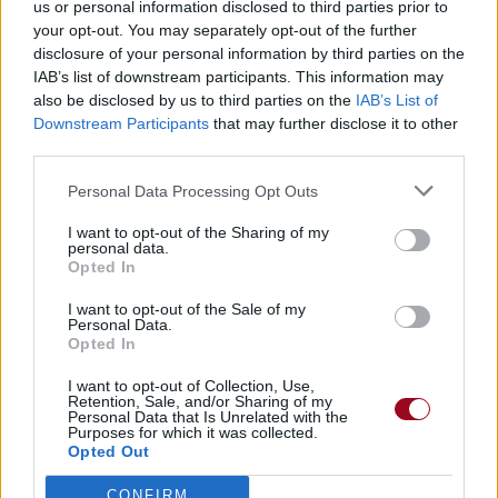
us or personal information disclosed to third parties prior to
your opt-out. You may separately opt-out of the further
disclosure of your personal information by third parties on the
IAB’s list of downstream participants. This information may
also be disclosed by us to third parties on the
IAB’s List of
Publié par
KCheu
le 12 janvier 2025 à
55178
3
4
6
Downstream Participants
that may further disclose it to other
11h46.
third parties.
Chanteurs :
Bad Bunny
Personal Data Processing Opt Outs
Albums :
DeBÍ TiRAR MáS FOToS
I want to opt-out of the Sharing of my
personal data.
Opted In
I want to opt-out of the Sale of my
Paroles + Traduction
Téléchargement
Vidéos
⇑
Personal Data.
Opted In
Commentaires
I want to opt-out of Collection, Use,
Retention, Sale, and/or Sharing of my
Personal Data that Is Unrelated with the
Purposes for which it was collected.
Opted Out
Pour prolonger le plaisir musical :
CONFIRM