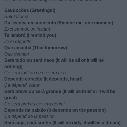
Saudocões (Greetings!)
Salutations!
Da licenca um momento (Excuse me, one moment)
Excuse-moi, un instant
Te lembró (I remind you)
Je te rappelle
Que amanhã (That tomorrow)
Que demain
Será tudo ou será naoa (It will be all or it will be
nothing)
Ce sera tout ou ce ne sera rien
Depende coração (It depends, heart)
Ça dépend, cœur
Será breve ou será grande (It will be brief or it will be
great)
Ce sera bref ou ce sera génial
Depende da paixão (It depends on the passion)
Ça dépend de la passion
Será sujo, será sonho (It will be dirty, it will be a dream)