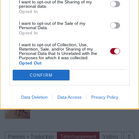
I want to opt-out of the Sharing of my
personal data.
Opted In
I want to opt-out of the Sale of my
Personal Data.
Opted In
I want to opt-out of Collection, Use,
Retention, Sale, and/or Sharing of my
Personal Data that Is Unrelated with the
Purposes for which it was collected.
Opted Out
CONFIRM
Publié par
Visa
le 13 janvier 2025 à
247894
5
5
7
7h29.
Data Deletion
Chanteurs :
Data Access
Paul Simon
Privacy Policy
Albums :
The Rhythm Of The Saints
Paroles + Traduction
Téléchargement
Vidéos
⇑