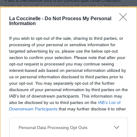
Paul a mentionné lors d'un concert que cette chanson
parle de ce qu'il a ressenti lorsqu'il est allé en Afrique et a
rencontré un brujo (sorcier en espagnol) pour boire une
La Coccinelle -
Do Not Process My Personal
décoction.
Information
(source
Independent
)
If you wish to opt-out of the sale, sharing to third parties, or
Paul Simon
:
"We went to see a (shaman) in a shack in a
processing of your personal or sensitive information for
jungle. He chanted these beautiful melodies and then
targeted advertising by us, please use the below opt-out
they made up this brew, and they said the anaconda
section to confirm your selection. Please note that after your
will appear to you ... but no anaconda appeared."
opt-out request is processed you may continue seeing
"Nous sommes allés voir un (chaman) dans une cabane
interest-based ads based on personal information utilized by
dans la jungle. Il a chanté ces belles mélodies, puis ils ont
us or personal information disclosed to third parties prior to
préparé ce breuvage, et ils ont dit 'l'anaconda vous
your opt-out. You may separately opt-out of the further
apparaîtra...' mais aucun anaconda n'est apparu."
disclosure of your personal information by third parties on the
IAB’s list of downstream participants. This information may
also be disclosed by us to third parties on the
IAB’s List of
Downstream Participants
that may further disclose it to other
third parties.
Personal Data Processing Opt Outs