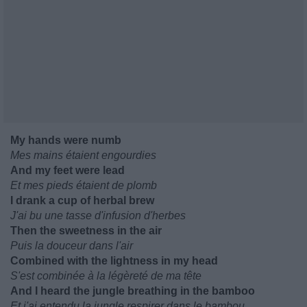
My hands were numb
Mes mains étaient engourdies
And my feet were lead
Et mes pieds étaient de plomb
I drank a cup of herbal brew
J'ai bu une tasse d'infusion d'herbes
Then the sweetness in the air
Puis la douceur dans l'air
Combined with the lightness in my head
S'est combinée à la légèreté de ma tête
And I heard the jungle breathing in the bamboo
Et j'ai entendu la jungle respirer dans le bambou